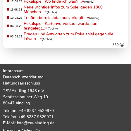
Pokalspiel: Wo finde ich was?...
»
12.08.23
(Archiv)
Neue wichtige Infos zum Spiel gegen 1860
11.08.23
München...
»
(Archiv)
Tribüne bereits total ausverkauft...
»
10.08.23
(Archiv)
Pokalspiel: Kartenvorverkauf wurde nun
04.08.23
festgelegt...
»
(Archiv)
Fragen und Antworten zum Pokalspiel gegen die
03.08.23
Löwen...
»
(Archiv)
830
Impressum
Datenschutzerklärung
Haftungsausschluss
TSV Aindling 1946 e.V.
Schüsselhauser Weg 10
86447 Aindling
Telefon: +49 8237 9529970
Telefax: +49 8237 9529971
E-Mail:
info@tsv-aindling.de
Besucher Online: 12