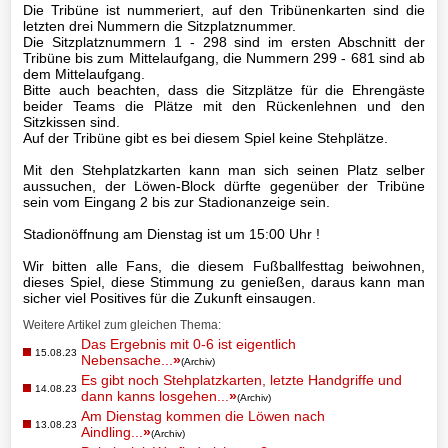
Die Tribüne ist nummeriert, auf den Tribünenkarten sind die
letzten drei Nummern die Sitzplatznummer.
TSV
Die Sitzplatznummern 1 - 298 sind im ersten Abschnitt der
Tribüne bis zum Mittelaufgang, die Nummern 299 - 681 sind ab
Gaststätte
dem Mittelaufgang.
Bitte auch beachten, dass die Sitzplätze für die Ehrengäste
beider Teams die Plätze mit den Rückenlehnen und den
Sitzkissen sind.
Sponsoren
Auf der Tribüne gibt es bei diesem Spiel keine Stehplätze.
Mit den Stehplatzkarten kann man sich seinen Platz selber
aussuchen, der Löwen-Block dürfte gegenüber der Tribüne
Terminkalender
sein vom Eingang 2 bis zur Stadionanzeige sein.
Stadionöffnung am Dienstag ist um 15:00 Uhr !
Fotogalerie
Wir bitten alle Fans, die diesem Fußballfesttag beiwohnen,
dieses Spiel, diese Stimmung zu genießen, daraus kann man
Wegbeschreibung
sicher viel Positives für die Zukunft einsaugen.
Weitere Artikel zum gleichen Thema:
Archiv
Das Ergebnis mit 0-6 ist eigentlich
15.08.23
Nebensache...
»
(Archiv)
Es gibt noch Stehplatzkarten, letzte Handgriffe und
Impressum
14.08.23
dann kanns losgehen...
»
(Archiv)
Datenschutzerklärung
Am Dienstag kommen die Löwen nach
13.08.23
Aindling...
»
(Archiv)
Haftungsausschluss