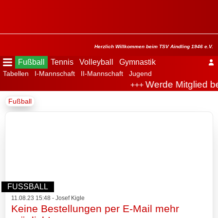
Menü
ausblenden
Startseite
Herzlich Willkommen beim TSV Aindling 1946 e.V.
Fußball
Tennis
Volleyball
Gymnastik
Tabellen
I-Mannschaft
II-Mannschaft
Jugend
Der
Werde Mitglied b
+++
Verein
Fußball
Fußball
Spielplan
Tabellen
I-
FUSSBALL
Mannschaft
11.08.23 15:48 - Josef Kigle
Keine Bestellungen per E-Mail mehr
II-