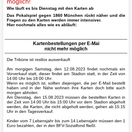
möglich!
Mannschaft
Wie läuft es bis Dienstag mit den Karten ab
Das Pokalspiel gegen 1860 München rückt näher und die
III-
Fragen zu den Karten werden immer intensiver.
Mannschaft
Hier nochmals alles wie es abläuft:
Seniorenfußball
Kartenbestellungen per E-Mai
Jugendfußball
nicht mehr möglich
Die Tribüne ist restlos ausverkauft
Tennis
Am morgigen Samstag, den 12.08.2023 findet nochmals ein
Vorverkauf statt, dieser findet am Stadion statt, in der Zeit von
Volleyball
14:00 Uhr bis 18:00 Uhr.
Wenn es möglich ist, sollten diejenigen, die per E-Mail bestellt
haben und in der Nähe wohnen ihre Karten doch bitte auch
Stockschützen
morgen abholen.
Am Dienstag, den 15.08.2023 müssen die bestellten Karten in
der Zeit von 14:00 Uhr bis 15:00 Uhr vor dem Stadion abgeholt
Gymnastik
werden, die Karten, die nicht abgeholt werden, gehen ab 15:15
Uhr in den Tagesverkauf.
Basketball
Kinder vom 7.Lebensjahr bis zum 14.Lebensjahr müssen den 1
Euro bezahlen, der in den BFV-Sozialfond fließt.