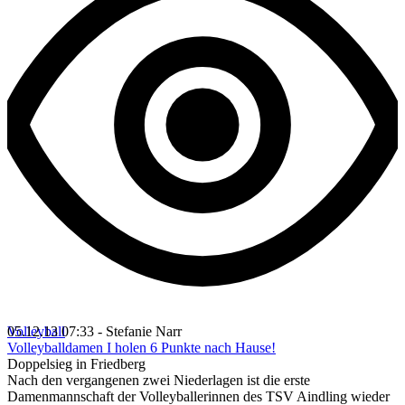
Volleyball
05.12.13 07:33 - Stefanie Narr
Volleyballdamen I holen 6 Punkte nach Hause!
Doppelsieg in Friedberg
Nach den vergangenen zwei Niederlagen ist die erste
Damenmannschaft der Volleyballerinnen des TSV Aindling wieder