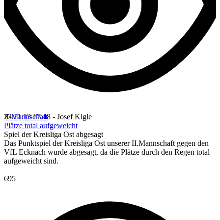
II-Mannschaft
23.11.13 17:48 - Josef Kigle
Plätze total aufgeweicht
Spiel der Kreisliga Ost abgesagt
Das Punktspiel der Kreisliga Ost unserer II.Mannschaft gegen den
VfL Ecknach wurde abgesagt, da die Plätze durch den Regen total
aufgeweicht sind.
695