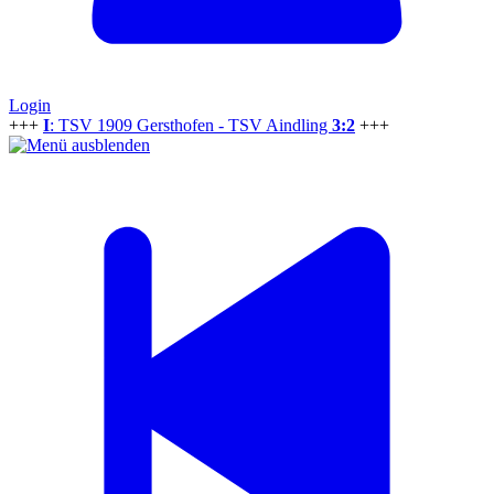
Login
+++
I
: TSV 1909 Gersthofen - TSV Aindling
3:2
+++