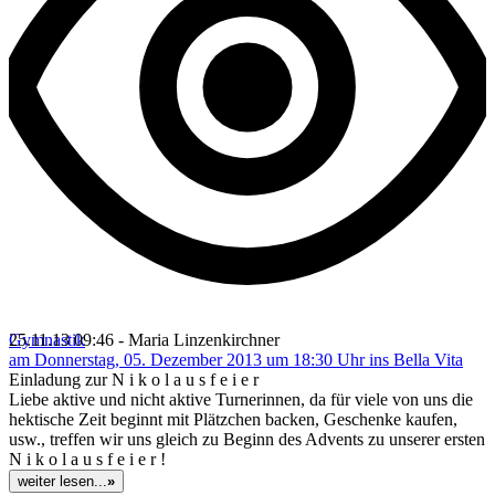
Gymnastik
25.11.13 09:46 - Maria Linzenkirchner
am Donnerstag, 05. Dezember 2013 um 18:30 Uhr ins Bella Vita
Einladung zur N i k o l a u s f e i e r
Liebe aktive und nicht aktive Turnerinnen, da für viele von uns die
hektische Zeit beginnt mit Plätzchen backen, Geschenke kaufen,
usw., treffen wir uns gleich zu Beginn des Advents zu unserer ersten
N i k o l a u s f e i e r !
weiter lesen...
»