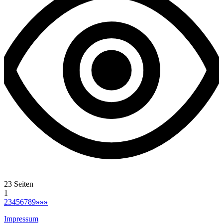
23 Seiten
1
2
3
4
5
6
7
8
9
»
»»
Impressum