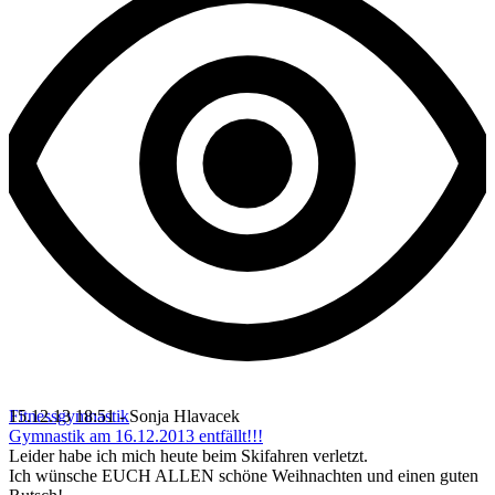
Fitnessgymnastik
15.12.13 18:51 - Sonja Hlavacek
Gymnastik am 16.12.2013 entfällt!!!
Leider habe ich mich heute beim Skifahren verletzt.
Ich wünsche EUCH ALLEN schöne Weihnachten und einen guten