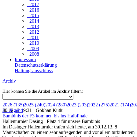
2017
2016
2015
2014
2013
2012
2011
2010
2009
2008
Impressum
Datenschutzerklärung
Haftungsausschluss
Archiv
Hier können Sie die Artikel im
Archiv
filtern:
2026 (135)
2025 (240)
2024 (280)
2023 (293)
2022 (275)
2021 (174)
20
F3-Jugend
30.12.13 19:31 - Gökhan Kutlu
Bambinis der F3 kommen bis ins Halbfinale
Hallenturnier Dasing - Platz 4 für unsere Bambinis
Im Dasinger Hallenturnier trafen sich heute, am 30.12.13, 8
Mannschaften zu einem sehr aufregenden und vor allem turbulentem