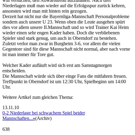
will versuchen, den Abwärtstrend aufzuhalten. Nach drei
Niederlagen muß man wieder auf die Erfolgsspur zurück kehren,
ansonsten wird man mit hinten rein gezogen.
Derzeit hat nicht nur die Bayernliga-Mannschaft Personalprobleme
sondern auch unsere U 23. Wenn oben die Leute ausgehen spürt
dies vor allem unsere II.Mannschaft und so wird Trainer Kai Heim
wieder einen sehr engen Kader haben. Doch die verbliebenen
Spieler sind stark genug, um auch in Oberndorf zu bestehen.
Zuletzt verlor man zwar in Burgheim 3-6, vor allem die vielen
Gegentore sind für diese Mannschaft nicht normal, aber nach vorne
ist man immer für Tore gut.
Welcher Kader aufläuft wird sich erst am Samstagmorgen
entscheiden.
Die Mannschaft würde sich über einge Fans die mitfahren freuen.
Treffpunkt in Oberndorf ist um 12:30 Uhr, Spielbeginn um 14:00
Uhr.
Weitere Artikel zum gleichen Thema:
13.11.10
0-2 Niederlage bei schwachem Spiel beider
Mannschaften...
»
(Archiv)
638