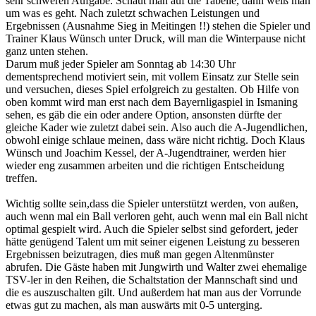
sehr schweren Aufgabe. Schaut man auf die Tabelle, dann weiß man
um was es geht. Nach zuletzt schwachen Leistungen und
Ergebnissen (Ausnahme Sieg in Meitingen !!) stehen die Spieler und
Trainer Klaus Wünsch unter Druck, will man die Winterpause nicht
ganz unten stehen.
Darum muß jeder Spieler am Sonntag ab 14:30 Uhr
dementsprechend motiviert sein, mit vollem Einsatz zur Stelle sein
und versuchen, dieses Spiel erfolgreich zu gestalten. Ob Hilfe von
oben kommt wird man erst nach dem Bayernligaspiel in Ismaning
sehen, es gäb die ein oder andere Option, ansonsten dürfte der
gleiche Kader wie zuletzt dabei sein. Also auch die A-Jugendlichen,
obwohl einige schlaue meinen, dass wäre nicht richtig. Doch Klaus
Wünsch und Joachim Kessel, der A-Jugendtrainer, werden hier
wieder eng zusammen arbeiten und die richtigen Entscheidung
treffen.
Wichtig sollte sein,dass die Spieler unterstützt werden, von außen,
auch wenn mal ein Ball verloren geht, auch wenn mal ein Ball nicht
optimal gespielt wird. Auch die Spieler selbst sind gefordert, jeder
hätte genügend Talent um mit seiner eigenen Leistung zu besseren
Ergebnissen beizutragen, dies muß man gegen Altenmünster
abrufen. Die Gäste haben mit Jungwirth und Walter zwei ehemalige
TSV-ler in den Reihen, die Schaltstation der Mannschaft sind und
die es auszuschalten gilt. Und außerdem hat man aus der Vorrunde
etwas gut zu machen, als man auswärts mit 0-5 unterging.