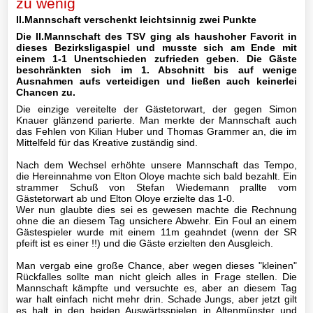
zu wenig
Mannschaft
II.Mannschaft verschenkt leichtsinnig zwei Punkte
Die II.Mannschaft des TSV ging als haushoher Favorit in
Archiv
dieses Bezirksligaspiel und musste sich am Ende mit
einem 1-1 Unentschieden zufrieden geben. Die Gäste
III-
beschränkten sich im 1. Abschnitt bis auf wenige
Ausnahmen aufs verteidigen und ließen auch keinerlei
Mannschaft
Chancen zu.
Die einzige vereitelte der Gästetorwart, der gegen Simon
Seniorenfußball
Knauer glänzend parierte. Man merkte der Mannschaft auch
das Fehlen von Kilian Huber und Thomas Grammer an, die im
Mittelfeld für das Kreative zuständig sind.
Jugendfußball
Nach dem Wechsel erhöhte unsere Mannschaft das Tempo,
Tennis
die Hereinnahme von Elton Oloye machte sich bald bezahlt. Ein
strammer Schuß von Stefan Wiedemann prallte vom
Gästetorwart ab und Elton Oloye erzielte das 1-0.
Volleyball
Wer nun glaubte dies sei es gewesen machte die Rechnung
ohne die an diesem Tag unsichere Abwehr. Ein Foul an einem
Gästespieler wurde mit einem 11m geahndet (wenn der SR
Stockschützen
pfeift ist es einer !!) und die Gäste erzielten den Ausgleich.
Man vergab eine große Chance, aber wegen dieses "kleinen"
Gymnastik
Rückfalles sollte man nicht gleich alles in Frage stellen. Die
Mannschaft kämpfte und versuchte es, aber an diesem Tag
war halt einfach nicht mehr drin. Schade Jungs, aber jetzt gilt
es halt in den beiden Auswärtsspielen in Altenmünster und