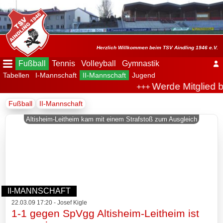
Menü
ausblenden
Startseite
Herzlich Willkommen beim TSV Aindling 1946 e.V.
Fußball
Tennis
Volleyball
Gymnastik
Tabellen
I-Mannschaft
II-Mannschaft
Jugend
Der
Werde Mitglied b
+++
Verein
Fußball
II-Mannschaft
Fußball
Altisheim-Leitheim kam mit einem Strafstoß zum Ausgleich
Spielplan
Tabellen
I-
II-MANNSCHAFT
Mannschaft
22.03.09 17:20 - Josef Kigle
1-1 gegen SpVgg Altisheim-Leitheim ist
II-