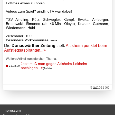
Basketball
Pöttmes etwas zu holen.
Videos zum Spiel? aindlingTV war dabei!
TSV
TSV Aindling: Pütz, Schwegler, Kämpf, Eweka, Amberger,
Brodowski, Simones (ab 46.Min. Oloye), Knauer, Gutmann,
Gaststätte
Wiedemann, Hübl
Zuschauer: 100
Besondere Vorkommnisse: -----
Die
Donauwörther Zeitung
titelt:
Altisheim punktet beim
Sponsoren
Aufstiegsaspiranten...
»
Terminkalender
Weitere Artikel zum gleichen Thema:
Jetzt muß man gegen Altisheim-Leitheim
21.03.09
nachlegen...
»
(Archiv)
Fotogalerie
Wegbeschreibung
5
1091
Archiv
Impressum
Impressum