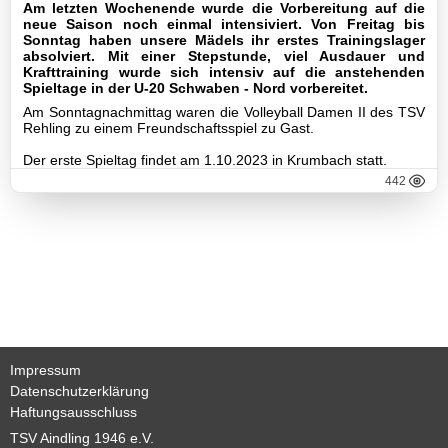
Am letzten Wochenende wurde die Vorbereitung auf die
neue Saison noch einmal intensiviert. Von Freitag bis
Gymnastik
Sonntag haben unsere Mädels ihr erstes Trainingslager
absolviert. Mit einer Stepstunde, viel Ausdauer und
Krafttraining wurde sich intensiv auf die anstehenden
Basketball
Spieltage in der U-20 Schwaben - Nord vorbereitet.
Am Sonntagnachmittag waren die Volleyball Damen II des TSV
Rehling zu einem Freundschaftsspiel zu Gast.
TSV
Der erste Spieltag findet am 1.10.2023 in Krumbach statt.
442
Gaststätte
Sponsoren
Terminkalender
Fotogalerie
Impressum
Datenschutzerklärung
Wegbeschreibung
Haftungsausschluss
TSV Aindling 1946 e.V.