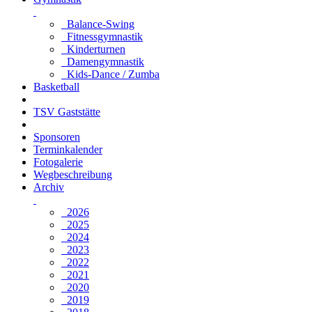
Balance-Swing
Fitnessgymnastik
Kinderturnen
Damengymnastik
Kids-Dance / Zumba
Basketball
TSV Gaststätte
Sponsoren
Terminkalender
Fotogalerie
Wegbeschreibung
Archiv
2026
2025
2024
2023
2022
2021
2020
2019