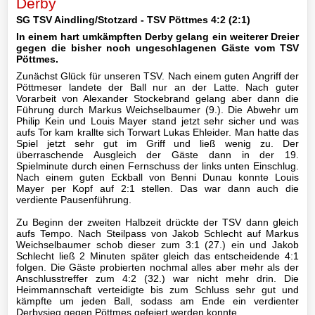
Derby
Mannschaft
SG TSV Aindling/Stotzard - TSV Pöttmes 4:2 (2:1)
In einem hart umkämpften Derby gelang ein weiterer Dreier
III-
gegen die bisher noch ungeschlagenen Gäste vom TSV
Mannschaft
Pöttmes.
Zunächst Glück für unseren TSV. Nach einem guten Angriff der
Seniorenfußball
Pöttmeser landete der Ball nur an der Latte. Nach guter
Vorarbeit von Alexander Stockebrand gelang aber dann die
Führung durch Markus Weichselbaumer (9.). Die Abwehr um
Jugendfußball
Philip Kein und Louis Mayer stand jetzt sehr sicher und was
aufs Tor kam krallte sich Torwart Lukas Ehleider. Man hatte das
Spiel jetzt sehr gut im Griff und ließ wenig zu. Der
A1-
überraschende Ausgleich der Gäste dann in der 19.
Jugend
Spielminute durch einen Fernschuss der links unten Einschlug.
Nach einem guten Eckball von Benni Dunau konnte Louis
Mayer per Kopf auf 2:1 stellen. Das war dann auch die
A2-
verdiente Pausenführung.
Jugend
Zu Beginn der zweiten Halbzeit drückte der TSV dann gleich
B1-
aufs Tempo. Nach Steilpass von Jakob Schlecht auf Markus
Weichselbaumer schob dieser zum 3:1 (27.) ein und Jakob
Jugend
Schlecht ließ 2 Minuten später gleich das entscheidende 4:1
folgen. Die Gäste probierten nochmal alles aber mehr als der
B2-
Anschlusstreffer zum 4:2 (32.) war nicht mehr drin. Die
Heimmannschaft verteidigte bis zum Schluss sehr gut und
Jugend
kämpfte um jeden Ball, sodass am Ende ein verdienter
Derbysieg gegen Pöttmes gefeiert werden konnte.