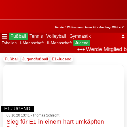
Menü
ausblenden
Startseite
Herzlich Willkommen beim TSV Aindling 1946 e.V.
Fußball
Tennis
Volleyball
Gymnastik
Tabellen
I-Mannschaft
II-Mannschaft
Jugend
Der
Werde Mitglied b
+++
Verein
Fußball
Jugendfußball
E1-Jugend
Fußball
Spielplan
Tabellen
I-
E1-JUGEND
Mannschaft
03.10.20 13:41 - Thomas Schlecht
Sieg für E1 in einem hart umkäpften
II-