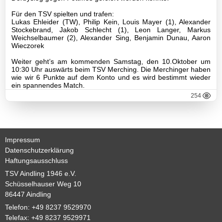
C1-
Für den TSV spielten und trafen:
Jugend
Lukas Ehleider (TW), Philip Kein, Louis Mayer (1), Alexander
Stockebrand, Jakob Schlecht (1), Leon Langer, Markus
C2-
Weichselbaumer (2), Alexander Sing, Benjamin Dunau, Aaron
Wieczorek
Jugend
Weiter geht’s am kommenden Samstag, den 10.Oktober um
D1-
10:30 Uhr auswärts beim TSV Merching. Die Merchinger haben
wie wir 6 Punkte auf dem Konto und es wird bestimmt wieder
Jugend
ein spannendes Match.
254
D2-
Jugend
D3-
Impressum
Jugend
Datenschutzerklärung
Haftungsausschluss
E1-
Jugend
TSV Aindling 1946 e.V.
Schüsselhauser Weg 10
Archiv
86447 Aindling
Telefon: +49 8237 9529970
E2-
Telefax: +49 8237 9529971