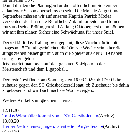
für unseren TSV.
Damit dürften die Planungen für die hoffentlich im September
anlaufende Saison abgeschlossen sein. Die Monate August und
September müssen wir auf unseren Kapitän Patrick Modes
verzichten, der für seine Berufliche Zukunft arbeiten und lernen
muß und seine Prüfungen sind Anfang Oktober, erst dann können
wir mit ihm planen.Sicher eine Schwächung für unser Spiel.
Derzeit läuft das Training wie geplant, diese Woche dürfte mit
insgesamt 5 Trainingseinheiten die härteste Woche sein, aber die
Jungs ziehen bisher gut mit, auch die Spieler aus der U 19 haben
sich gut eingelebt.
Jetzt wartet man noch auf den genauen Spielplan in der
Meisterschaft und dem Ligapokal...
Der erste Test findet am Sonntag, den 16.08.2020 ab 17:00 Uhr
zuhause gegen den SC Griesbeckerzell statt, ob Zuschauer bis dahin
zugelassen sind wird sich nächste Woche zeigen...
Weitere Artikel zum gleichen Thema:
12.11.20
Tobias Wiesmüller kommt vom TSV Gersthofen...
»
(Archiv)
13.08.20
Herber Verlust eines jungen, talentierten Angreifers...
»
(Archiv)
01.04.20