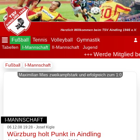
Menü
ausblenden
Startseite
Herzlich Willkommen beim TSV Aindling 1946 e.V.
Fußball
Tennis
Volleyball
Gymnastik
Tabellen
I-Mannschaft
II-Mannschaft
Jugend
Der
Werde Mitglied b
+++
Verein
Fußball
I-Mannschaft
Fußball
Maximilian Mies zweikampfstark und erfolgreich zum 1:0
Spielplan
Tabellen
I-
I-MANNSCHAFT
Mannschaft
06.12.08 19:28 - Josef Kigle
Würzburg holt Punkt in Aindling
Archiv