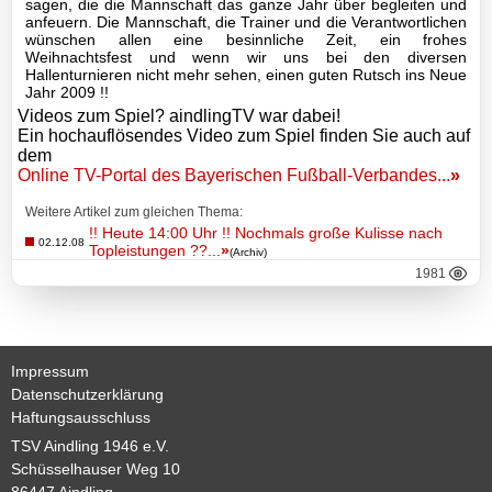
sagen, die die Mannschaft das ganze Jahr über begleiten und
Datenschutzerklärung
anfeuern. Die Mannschaft, die Trainer und die Verantwortlichen
Haftungsausschluss
wünschen allen eine besinnliche Zeit, ein frohes
Weihnachtsfest und wenn wir uns bei den diversen
Hallenturnieren nicht mehr sehen, einen guten Rutsch ins Neue
Jahr 2009 !!
Videos zum Spiel? aindlingTV war dabei!
Ein hochauflösendes Video zum Spiel finden Sie auch auf
dem
Online TV-Portal des Bayerischen Fußball-Verbandes...
»
Weitere Artikel zum gleichen Thema:
!! Heute 14:00 Uhr !! Nochmals große Kulisse nach
02.12.08
Topleistungen ??...
»
(Archiv)
1981
Impressum
Datenschutzerklärung
Haftungsausschluss
TSV Aindling 1946 e.V.
Schüsselhauser Weg 10
86447 Aindling