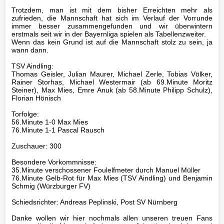
Basketball
Trotzdem, man ist mit dem bisher Erreichten mehr als
zufrieden, die Mannschaft hat sich im Verlauf der Vorrunde
immer besser zusammengefunden und wir überwintern
erstmals seit wir in der Bayernliga spielen als Tabellenzweiter.
TSV
Wenn das kein Grund ist auf die Mannschaft stolz zu sein, ja
wann dann.
Gaststätte
TSV Aindling:
Thomas Geisler, Julian Maurer, Michael Zerle, Tobias Völker,
Rainer Storhas, Michael Westermair (ab 69.Minute Moritz
Sponsoren
Steiner), Max Mies, Emre Anuk (ab 58.Minute Philipp Schulz),
Florian Hönisch
Torfolge:
Terminkalender
56.Minute 1-0 Max Mies
76.Minute 1-1 Pascal Rausch
Fotogalerie
Zuschauer: 300
Besondere Vorkommnisse:
Wegbeschreibung
35.Minute verschossener Foulelfmeter durch Manuel Müller
76.Minute Gelb-Rot für Max Mies (TSV Aindling) und Benjamin
Schmig (Würzburger FV)
Archiv
Schiedsrichter: Andreas Peplinski, Post SV Nürnberg
Impressum
Danke wollen wir hier nochmals allen unseren treuen Fans