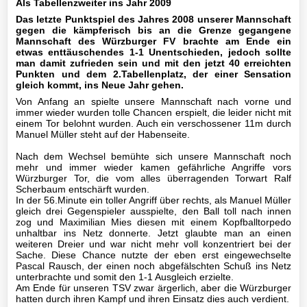
Als Tabellenzweiter ins Jahr 2009
Das letzte Punktspiel des Jahres 2008 unserer Mannschaft
II-
gegen die kämpferisch bis an die Grenze gegangene
Mannschaft
Mannschaft des Würzburger FV brachte am Ende ein
etwas enttäuschendes 1-1 Unentschieden, jedoch sollte
man damit zufrieden sein und mit den jetzt 40 erreichten
III-
Punkten und dem 2.Tabellenplatz, der einer Sensation
Mannschaft
gleich kommt, ins Neue Jahr gehen.
Von Anfang an spielte unsere Mannschaft nach vorne und
Seniorenfußball
immer wieder wurden tolle Chancen erspielt, die leider nicht mit
einem Tor belohnt wurden. Auch ein verschossener 11m durch
Manuel Müller steht auf der Habenseite.
Jugendfußball
Nach dem Wechsel bemühte sich unsere Mannschaft noch
mehr und immer wieder kamen gefährliche Angriffe vors
Tennis
Würzburger Tor, die vom alles überragenden Torwart Ralf
Scherbaum entschärft wurden.
In der 56.Minute ein toller Angriff über rechts, als Manuel Müller
Volleyball
gleich drei Gegenspieler ausspielte, den Ball toll nach innen
zog und Maximilian Mies diesen mit einem Kopfballtorpedo
unhaltbar ins Netz donnerte. Jetzt glaubte man an einen
Stockschützen
weiteren Dreier und war nicht mehr voll konzentriert bei der
Sache. Diese Chance nutzte der eben erst eingewechselte
Pascal Rausch, der einen noch abgefälschten Schuß ins Netz
Gymnastik
unterbrachte und somit den 1-1 Ausgleich erzielte.
Am Ende für unseren TSV zwar ärgerlich, aber die Würzburger
hatten durch ihren Kampf und ihren Einsatz dies auch verdient.