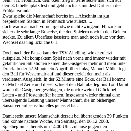
beim VfL Frohnlach, dem 6.ten Sieg in Serie setzte man sich auf
dem 3.Tabellenplatz fest und geht auch als mindest Dritter in die
Frühjahrsrunde.
Zwar spielte die Mannschaft bereits im 1.Abschnitt im gut
bespielbaren Stadion in Frohnlach wie zuletzt, ...
doch war man nach vorne irgendwie nicht zwingend. Hinzu kam
sicher die sehr lange Busreise, die den Spielern noch in den Beinen
steckte. Zu allem Überfluss kassierte man auch noch kurz vor dem
Wechsel das unglückliche 0-1.
Doch nach der Pause kam der TSV Aindling, wie er zuletzt
aufspielte. Mit kompaktem Spiel nach vorne und immer wieder mit
gefährlichen Situationen kamen die Gastgeber mehr und mehr unter
Druck. In der 57.Minute ein Angriff über links, Manuel Müller legt
den Ball für Westermair auf und dieser erzielt den mehr als
verdienten Ausgleich. In der 62.Minute eine Ecke, der Ball kommt
zu Michael Zerle und dieser schiebt den Ball überlegt ins Tor. Damit
waren die Gastgeber geschlagen, die noch zweimal Glück bei
Latten - und Pfostentreffer hatten. Insgesamt wieder einmal eine
überzeigende Leistung unserer Mannschaft, die im bisherigen
Saisonverlauf sensationelles geleistet hat.
Damit steht unsere Mannschaft derzeit bei überragenden 39 Punkten
und könnte nächste Woche, am Samstag, den 06.12.2008,
Spielbeginn ist bereits um 14:00 Uhr, zuhause gegen den