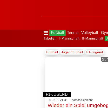
Fußball
Tennis
Volleyball
Gym
Tabellen
I-Mannschaft
II-Mannschaft
J
Menü
Fußball
Jugendfußball
F1-Jugend
ausblenden
Startseite
Die 
Der
Verein
F1-JUGEND
30.03.19 21:35 - Thomas Schlecht
Wieder ein Spiel umgebog