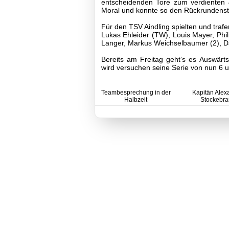
entscheidenden Tore zum verdienten 4
D2-
Moral und konnte so den Rückrundenstar
Jugend
D3-
Für den TSV Aindling spielten und trafe
Jugend
Lukas Ehleider (TW), Louis Mayer, Phil
E1-
Langer, Markus Weichselbaumer (2), 
Jugend
E2-
Bereits am Freitag geht’s es Auswär
Jugend
wird versuchen seine Serie von nun 6 
E3-
Jugend
E4-
Teambesprechung in der
Kapitän Alex
Jugend
Halbzeit
Stockebr
F1-
Jugend
Archiv
F2-
Jugend
F3-
Jugend
G-
Jugend
Tennis
Volleyball
Stockschützen
Gymnastik
Basketball