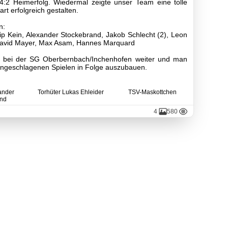
:2 Heimerfolg. Wiedermal zeigte unser Team eine tolle
t erfolgreich gestalten.
n:
ip Kein, Alexander Stockebrand, Jakob Schlecht (2), Leon
David Mayer, Max Asam, Hannes Marquard
ts bei der SG Oberbernbach/Inchenhofen weiter und man
ungeschlagenen Spielen in Folge auszubauen.
ander
Torhüter Lukas Ehleider
TSV-Maskottchen
and
4
580