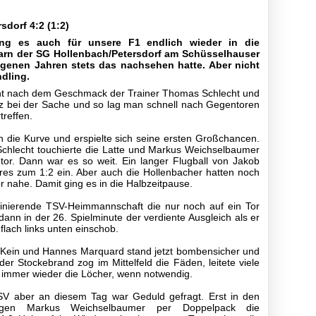
sdorf 4:2 (1:2)
ng es auch für unsere F1 endlich wieder in die
rn der SG Hollenbach/Petersdorf am Schüsselhauser
genen Jahren stets das nachsehen hatte. Aber nicht
dling.
icht nach dem Geschmack der Trainer Thomas Schlecht und
z bei der Sache und so lag man schnell nach Gegentoren
treffen.
 die Kurve und erspielte sich seine ersten Großchancen.
Schlecht touchierte die Latte und Markus Weichselbaumer
tor. Dann war es so weit. Ein langer Flugball von Jakob
res zum 1:2 ein. Aber auch die Hollenbacher hatten noch
 nahe. Damit ging es in die Halbzeitpause.
nierende TSV-Heimmannschaft die nur noch auf ein Tor
dann in der 26. Spielminute der verdiente Ausgleich als er
flach links unten einschob.
 Kein und Hannes Marquard stand jetzt bombensicher und
der Stockebrand zog im Mittelfeld die Fäden, leitete viele
en immer wieder die Löcher, wenn notwendig.
 TSV aber an diesem Tag war Geduld gefragt. Erst in den
angen Markus Weichselbaumer per Doppelpack die