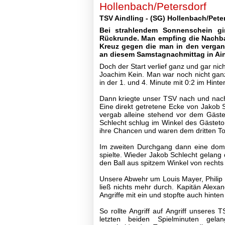
Hollenbach/Petersdorf
Fußball
TSV Aindling - (SG) Hollenbach/Peter
Spielplan
Bei strahlendem Sonnenschein gi
Tabellen
Rückrunde. Man empfing die Nachba
I-
Kreuz gegen die man in den vergan
Mannschaft
an diesem Samstagnachmittag in Ain
II-
Doch der Start verlief ganz und gar n
Mannschaft
Joachim Kein. Man war noch nicht gan
III-
in der 1. und 4. Minute mit 0:2 im Hinter
Mannschaft
Seniorenfußball
Dann kriegte unser TSV nach und nach
Eine direkt getretene Ecke von Jakob 
Jugendfußball
vergab alleine stehend vor dem Gäste
A1-
Schlecht schlug im Winkel des Gästeto
Jugend
ihre Chancen und waren dem dritten Tor
A2-
Jugend
Im zweiten Durchgang dann eine domi
B1-
spielte. Wieder Jakob Schlecht gelang 
Jugend
den Ball aus spitzem Winkel von rechts 
B2-
Jugend
Unsere Abwehr um Louis Mayer, Philip
C1-
ließ nichts mehr durch. Kapitän Alexan
Jugend
Angriffe mit ein und stopfte auch hint
C2-
Jugend
So rollte Angriff auf Angriff unseres
D1-
letzten beiden Spielminuten gel
Jugend