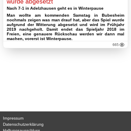
wurde abgesetzt
Nach 7-1 in Adelzhausen geht es in Winterpause
II-
Man wollte am kommenden Samstag in Bubesheim
Mannschaft
nochmals zeigen was man drauf hat, aber das Spiel wurde
aufgrund der Witterung abgesetzt und wird im Frühjahr
III-
2019 nachgeholt. Damit endet das Spieljahr 2018 im
Freien, eine genauere Rückschau werden wir dann mal
Mannschaft
machen, vorerst ist Winterpause.
665
Seniorenfußball
Jugendfußball
Tennis
Volleyball
Stockschützen
Gymnastik
Impressum
Datenschutzerklärung
Haftungsausschluss