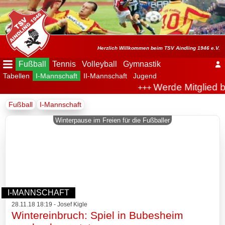
Menü
ausblenden
Startseite
Herzlich Willkommen beim TSV Aindling 1946 e.V.
Fußball
Tennis
Volleyball
Gymnastik
Tabellen
I-Mannschaft
II-Mannschaft
Jugend
Der
Werde Mitglied b
+++
Verein
Fußball
I-Mannschaft
Fußball
Winterpause im Freien für die Fußballer
Spielplan
Tabellen
I-
I-MANNSCHAFT
Mannschaft
28.11.18 18:19 - Josef Kigle
Wintereinbruch: Spiel in Bubesheim
Archiv