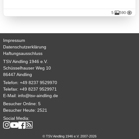
Volleyball
5
590
Stockschützen
Gymnastik
Impressum
Datenschutzerklärung
Basketball
Haftungsausschluss
TSV Aindling 1946 e.V.
Schüsselhauser Weg 10
86447 Aindling
TSV
Telefon: +49 8237 9529970
Gaststätte
Telefax: +49 8237 9529971
E-Mail:
info@tsv-aindling.de
Besucher Online: 5
Besucher Heute: 2521
Sponsoren
Social Media:
Terminkalender
© TSV Aindling 1946 e.V. 2007-2026