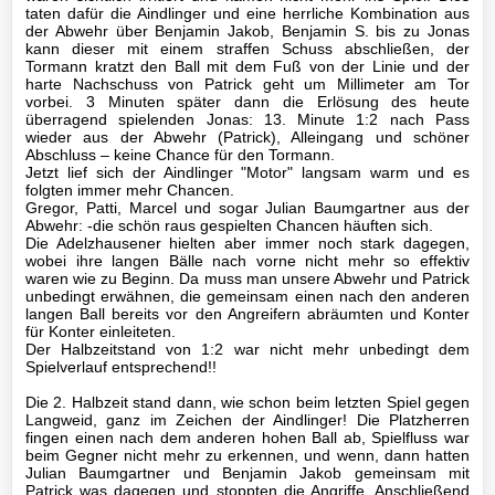
C1-
taten dafür die Aindlinger und eine herrliche Kombination aus
der Abwehr über Benjamin Jakob, Benjamin S. bis zu Jonas
Jugend
kann dieser mit einem straffen Schuss abschließen, der
Tormann kratzt den Ball mit dem Fuß von der Linie und der
C2-
harte Nachschuss von Patrick geht um Millimeter am Tor
vorbei. 3 Minuten später dann die Erlösung des heute
Jugend
überragend spielenden Jonas: 13. Minute 1:2 nach Pass
wieder aus der Abwehr (Patrick), Alleingang und schöner
D1-
Abschluss – keine Chance für den Tormann.
Jetzt lief sich der Aindlinger "Motor" langsam warm und es
Jugend
folgten immer mehr Chancen.
Gregor, Patti, Marcel und sogar Julian Baumgartner aus der
D2-
Abwehr: -die schön raus gespielten Chancen häuften sich.
Jugend
Die Adelzhausener hielten aber immer noch stark dagegen,
wobei ihre langen Bälle nach vorne nicht mehr so effektiv
waren wie zu Beginn. Da muss man unsere Abwehr und Patrick
D3-
unbedingt erwähnen, die gemeinsam einen nach den anderen
Jugend
langen Ball bereits vor den Angreifern abräumten und Konter
für Konter einleiteten.
Der Halbzeitstand von 1:2 war nicht mehr unbedingt dem
E1-
Spielverlauf entsprechend!!
Jugend
Die 2. Halbzeit stand dann, wie schon beim letzten Spiel gegen
Langweid, ganz im Zeichen der Aindlinger! Die Platzherren
E2-
fingen einen nach dem anderen hohen Ball ab, Spielfluss war
Jugend
beim Gegner nicht mehr zu erkennen, und wenn, dann hatten
Julian Baumgartner und Benjamin Jakob gemeinsam mit
Patrick was dagegen und stoppten die Angriffe. Anschließend