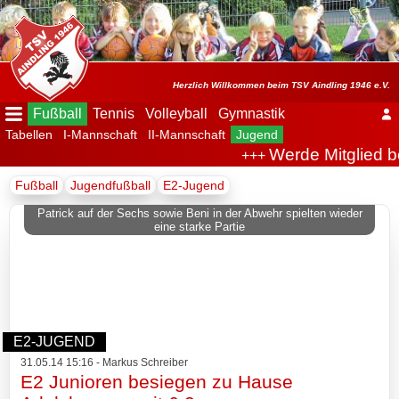
Menü
ausblenden
Startseite
Herzlich Willkommen beim TSV Aindling 1946 e.V.
Fußball
Tennis
Volleyball
Gymnastik
Tabellen
I-Mannschaft
II-Mannschaft
Jugend
Der
Werde Mitglied b
+++
Verein
Fußball
Jugendfußball
E2-Jugend
Fußball
Patrick auf der Sechs sowie Beni in der Abwehr spielten wieder
eine starke Partie
Spielplan
Tabellen
I-
E2-JUGEND
Mannschaft
31.05.14 15:16 - Markus Schreiber
E2 Junioren besiegen zu Hause
II-