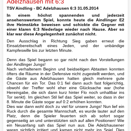
Adelzhausen mit 6:3
Mannschaft
TSV Aindling - BC Adelzhausen 6:3 31.05.2014
In einem höchst spannenden und jederzeit
III-
ansehenswertem Spiel, konnte heute die Aindlinger E2
Mannschaft
ihre Heimstärke beweisen und schickte die Gegner mit
einer klaren 6:3 Niederlage wieder nach Hause. Aber so
klar war diese Angelegenheit zunächst nicht.
Seniorenfußball
Den Ausschlag in Richtung Sieg gaben erneut die
Einsatzbereitschaft eines Jeden, und der unbändige
Jugendfußball
Kampfeswille bis zur letzten Minute.
Denn das Spiel begann so gar nicht nach den Vorstellungen
A1-
der Aindlinger Jungs!
Jugend
Nach verhaltenem Beginn und beidseitigen Abtasten konnten
öfters die Räume in der Defensive nicht zugestellt werden, und
die Gäste aus Adelzhausen hatten gleich mehrere gute
A2-
Chancen für ein Tor. Das 0:1 fiel dann auch fast folgerichtig,
Jugend
obwohl der Treffer wohl eher eine Glücksache war (hohe
Hereingabe, die sich dann kurz hinter Flo noch unhaltbar ins
B1-
Tor senkt). Im gleichen Stil lief das Spiel weiter, so dass in der
8. Minute die Gäste sogar auf 0:2 erhöhen konnten.
Jugend
Dies war dann wohl doch zu viel für unsere Jungs! Nun lief ein
Ruck durch die gesamte Mannschaft, es wurde lauter auf den
B2-
Platz, denn die Spieler feuerten sich ab sofort sogar
gegenseitig an und unterstützten sich auf allen Positionen! Wie
Jugend
ein Neuanfang sah das Spiel nun aus. Die Adelzhausener
waren sichtlich irritiert und kamen nicht mehr ins Spiel. Dies