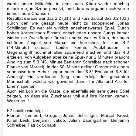
Archiv
wurde unser Mittelfeld, in dem auch Kilian wieder mächtig
mitackerte, in Szene gesetzt, und daraus ergaben sich vorne
immer mehr Chancen:
E3-
Resultat daraus war das 2:2 (31.) und kurz darauf das 3:2 (33.)
Jugend
durch den wie gesagt heute nicht zu stoppenden Jonas
Schillinger. Es war ein wirklich ansehenswertes Spiel. Durch
E4-
hohen körperlichen Einsatz entschieden unsere Jungs immer
wieder die Zweikämpfe für sich und so war es Kilian, der nach
Jugend
schönen Zuspiel von Marcel ein herrliches Tor zum 4:2
(44.Minute) schoss. Leider konnte Adelzhausen im
F1-
Gegenangriff nochmal alles spannend machen und das 4:3
erzielen. Von Aufgeben aber keine Spur- nur 2 Minuten braucht
Jugend
Aindling zum 5:3 (46. Minute Benjamin Schreiber nach schöner
Flanke von Marcel). In der 50. Minute gelingt Gregor mit einem
F2-
sehenswertem Heber sogar noch das 6:3! Endstand 6:3 für
Aindling! Ein verdienter Sieg und Erfolg der gesamten
Jugend
Mannschaft, welche wie gewohnt „Einer für Alle und Alle für
Einen“ spielten.
F3-
Auch ein Lob an die Gäste, die ebenfalls ein sehr gutes Spiel
zeigten, so dass alle Zuschauer voll auf ihre Kosten kamen.
Jugend
Weiter so !!
G-
E2 spielte wie folgt:
Florian Hammerl, Gregor, Jonas Schillinger, Marcel Kreisl,
Jugend
Kilian Lesti, Benjamin Jakob, Julian Baumgartner, Benjamin
Schreiber, Patrick Schapfl
Tennis