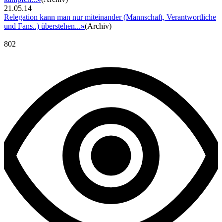
21.05.14
Relegation kann man nur miteinander (Mannschaft, Verantwortliche
und Fans..) überstehen...
»
(Archiv)
802