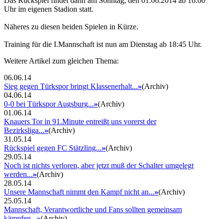
Das Rückspiel findet dann am Sonntag, den 01.06.2014 ab 16:00
Uhr im eigenen Stadion statt.
Näheres zu diesen beiden Spielen in Kürze.
Training für die I.Mannschaft ist nun am Dienstag ab 18:45 Uhr.
Weitere Artikel zum gleichen Thema:
06.06.14
Sieg gegen Türkspor bringt Klassenerhalt...
»
(Archiv)
04.06.14
0-0 bei Türkspor Augsburg...
»
(Archiv)
01.06.14
Knauers Tor in 91.Minute entreißt uns vorerst der
Bezirksliga...
»
(Archiv)
31.05.14
Rückspiel gegen FC Stätzling...
»
(Archiv)
29.05.14
Noch ist nichts verloren, aber jetzt muß der Schalter umgelegt
werden...
»
(Archiv)
28.05.14
Unsere Mannschaft nimmt den Kampf nicht an...
»
(Archiv)
25.05.14
Mannschaft, Verantwortliche und Fans sollten gemeinsam
kämpfen...
»
(Archiv)