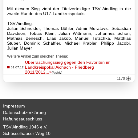
Jugend
Mit diesem Sieg zieht der Titelverteidiger TSV Aindling in die
zweite Runde des U17-Landkreispokals.
C1-
Jugend
TSV Aindling:
Julian Schneider, Thomas Bühler, Admir Muratovic, Sebastian
Davidson, Tobias Klein, Julian Wittmann, Johannes Schön,
C2-
Mathias Benesch, Elias Jakob, Manuel Tutschka, Matthias
Jugend
Stuber, Dominik Schäffler, Michael Krabler, Philipp Jacobi,
Julian Mayer
D1-
Weitere Artikel zum gleichen Thema:
Jugend
Überraschungssieg gegen den Favoriten im
Landkreispokal Aichach - Friedberg
01.07.12
2011/2012...
»
(Archiv)
D2-
1170
Jugend
D3-
Jugend
Impressum
Datenschutzerklärung
E1-
Haftungsausschluss
Jugend
TSV Aindling 1946 e.V.
E2-
Schüsselhauser Weg 10