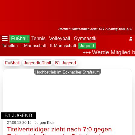
Menü
ausblenden
Startseite
Herzlich Willkommen beim TSV Aindling 1946 e.V.
Fußball
Tennis
Volleyball
Gymnastik
Tabellen
I-Mannschaft
II-Mannschaft
Jugend
Der
Werde Mitglied b
+++
Verein
Fußball
Jugendfußball
B1-Jugend
Fußball
Hochbetrieb im Ecknacher Strafraum
Spielplan
Tabellen
I-
B1-JUGEND
Mannschaft
27.09.12 20:15 - Jürgen Klein
Titelverteidiger zieht nach 7:0 gegen
II-