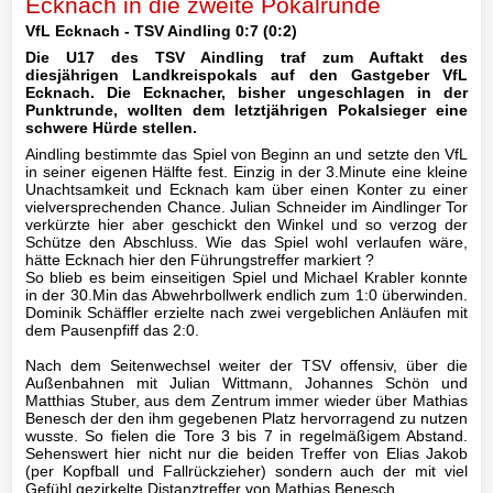
Ecknach in die zweite Pokalrunde
Mannschaft
VfL Ecknach - TSV Aindling 0:7 (0:2)
Die U17 des TSV Aindling traf zum Auftakt des
III-
diesjährigen Landkreispokals auf den Gastgeber VfL
Mannschaft
Ecknach. Die Ecknacher, bisher ungeschlagen in der
Punktrunde, wollten dem letztjährigen Pokalsieger eine
schwere Hürde stellen.
Seniorenfußball
Aindling bestimmte das Spiel von Beginn an und setzte den VfL
in seiner eigenen Hälfte fest. Einzig in der 3.Minute eine kleine
Jugendfußball
Unachtsamkeit und Ecknach kam über einen Konter zu einer
vielversprechenden Chance. Julian Schneider im Aindlinger Tor
verkürzte hier aber geschickt den Winkel und so verzog der
A1-
Schütze den Abschluss. Wie das Spiel wohl verlaufen wäre,
Jugend
hätte Ecknach hier den Führungstreffer markiert ?
So blieb es beim einseitigen Spiel und Michael Krabler konnte
in der 30.Min das Abwehrbollwerk endlich zum 1:0 überwinden.
A2-
Dominik Schäffler erzielte nach zwei vergeblichen Anläufen mit
Jugend
dem Pausenpfiff das 2:0.
B1-
Nach dem Seitenwechsel weiter der TSV offensiv, über die
Außenbahnen mit Julian Wittmann, Johannes Schön und
Jugend
Matthias Stuber, aus dem Zentrum immer wieder über Mathias
Benesch der den ihm gegebenen Platz hervorragend zu nutzen
Archiv
wusste. So fielen die Tore 3 bis 7 in regelmäßigem Abstand.
Sehenswert hier nicht nur die beiden Treffer von Elias Jakob
(per Kopfball und Fallrückzieher) sondern auch der mit viel
B2-
Gefühl gezirkelte Distanztreffer von Mathias Benesch.