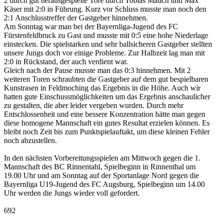
2 durch gut herausgespielte Tore durch Tobias Mauch und Max
Käser mit 2:0 in Führung. Kurz vor Schluss musste man noch den
2:1 Anschlusstreffer der Gastgeber hinnehmen.
Am Sonntag war man bei der Bayernliga-Jugend des FC
Fürstenfeldbruck zu Gast und musste mit 0:5 eine hohe Niederlage
einstecken. Die spielstarken und sehr ballsicheren Gastgeber stellten
unsere Jungs doch vor einige Probleme. Zur Halbzeit lag man mit
2:0 in Rückstand, der auch verdient war.
Gleich nach der Pause musste man das 0:3 hinnehmen. Mit 2
weiteren Toren schraubten die Gastgeber auf dem gut bespielbaren
Kunstrasen in Feldmoching das Ergebnis in die Höhe. Auch wir
hatten gute Einschussmöglichkeiten um das Ergebnis anschaulicher
zu gestalten, die aber leider vergeben wurden. Durch mehr
Entschlossenheit und eine bessere Konzentration hätte man gegen
diese homogene Mannschaft ein gutes Resultat erzielen können. Es
bleibt noch Zeit bis zum Punktspielauftakt, um diese kleinen Fehler
noch abzustellen.
In den nächsten Vorbereitungsspielen am Mittwoch gegen die 1.
Mannschaft des BC Rinnentahl, Spielbeginn in Rinnenthal um
19.00 Uhr und am Sonntag auf der Sportanlage Nord gegen die
Bayernliga U19-Jugend des FC Augsburg, Spielbeginn um 14.00
Uhr werden die Jungs wieder voll gefordert.
692