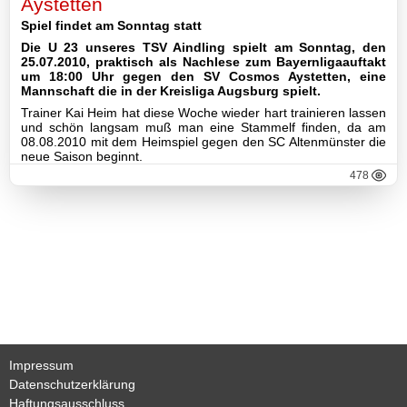
Aystetten
Mannschaft
Spiel findet am Sonntag statt
Die U 23 unseres TSV Aindling spielt am Sonntag, den
Archiv
25.07.2010, praktisch als Nachlese zum Bayernligaauftakt
um 18:00 Uhr gegen den SV Cosmos Aystetten, eine
III-
Mannschaft die in der Kreisliga Augsburg spielt.
Mannschaft
Trainer Kai Heim hat diese Woche wieder hart trainieren lassen
und schön langsam muß man eine Stammelf finden, da am
08.08.2010 mit dem Heimspiel gegen den SC Altenmünster die
Seniorenfußball
neue Saison beginnt.
478
Jugendfußball
Tennis
Volleyball
Stockschützen
Gymnastik
Impressum
Datenschutzerklärung
Haftungsausschluss