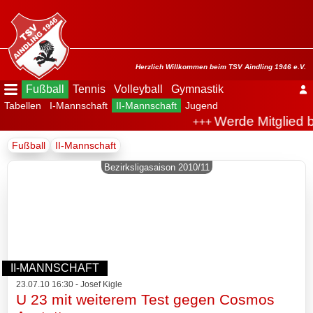
Menü
ausblenden
Startseite
Herzlich Willkommen beim TSV Aindling 1946 e.V.
Fußball
Tennis
Volleyball
Gymnastik
Tabellen
I-Mannschaft
II-Mannschaft
Jugend
Der
Werde Mitglied 
+++
Verein
Fußball
II-Mannschaft
Fußball
Bezirksligasaison 2010/11
Spielplan
Tabellen
I-
II-MANNSCHAFT
Mannschaft
23.07.10 16:30 - Josef Kigle
U 23 mit weiterem Test gegen Cosmos
II-