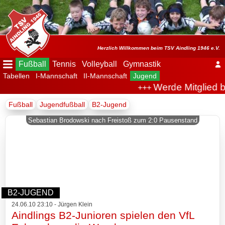
Menü
ausblenden
Startseite
Herzlich Willkommen beim TSV Aindling 1946 e.V.
Fußball
Tennis
Volleyball
Gymnastik
Tabellen
I-Mannschaft
II-Mannschaft
Jugend
Der
Werde Mitglied b
+++
Verein
Fußball
Jugendfußball
B2-Jugend
Fußball
Sebastian Brodowski nach Freistoß zum 2:0 Pausenstand
Spielplan
Tabellen
I-
B2-JUGEND
Mannschaft
24.06.10 23:10 - Jürgen Klein
Aindlings B2-Junioren spielen den VfL
II-