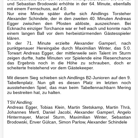
Archiv
und Sebastian Brodowski erhöhte in der 64. Minute, ebenfalls
mit einem Fernschuss, auf 4:0.
Nur eine Minute später durfte sich Aindlings Torsteher
C1-
Alexander Schindele, der in den zweiten 40. Minuten Andreas
Jugend
Egger zwischen den Pfosten ablöste, auszeichnen. Bei
Ecknachs einziger Torchance war er hell wach und konnte nach
einem langen Ball vor dem herbeistürmenden Gästesspieler
C2-
klären.
Jugend
In der 71. Minute erzielte Alexander Gamperl, nach
punktgenauer Hereingabe durch Maximilian Winter, das 5:0.
Torwart Andreas Egger, der mittlerweile sein Talent im Sturm
D1-
zeigen durfte, hatte Minuten vor Spielende eine Riesenchance
Jugend
das Ergebnis noch in die Höhe zu schrauben, doch er
scheiterte freistehend vor dem Gästekeeper.
D2-
Mit diesem Sieg schieben sich Aindlings B2-Junioren auf den 9.
Jugend
Tabellenplatz. Nun gilt es diesen Platz im letzten noch
ausstehenden Spiel, das man beim Tabellennachbarn Mering
zu bestreiten hat, zu halten.
D3-
Jugend
TSV Aindling:
Andreas Egger, Tobias Klein, Martin Stetskamp, Martin Thrä,
Johannes Mertl, Daniel Jacobi, Alexander Gamperl, Angelo
E1-
Hintermayer, Marcel Sturm, Maximilian Winter, Sebastian
Jugend
Brodowski, Enver Gülcan, Simon Parlow, Alexander Schindele
E2-