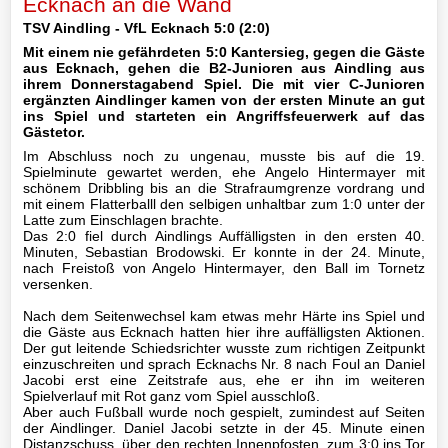
Ecknach an die Wand
Mannschaft
TSV Aindling - VfL Ecknach 5:0 (2:0)
Mit einem nie gefährdeten 5:0 Kantersieg, gegen die Gäste
III-
aus Ecknach, gehen die B2-Junioren aus Aindling aus
Mannschaft
ihrem Donnerstagabend Spiel. Die mit vier C-Junioren
ergänzten Aindlinger kamen von der ersten Minute an gut
ins Spiel und starteten ein Angriffsfeuerwerk auf das
Seniorenfußball
Gästetor.
Im Abschluss noch zu ungenau, musste bis auf die 19.
Jugendfußball
Spielminute gewartet werden, ehe Angelo Hintermayer mit
schönem Dribbling bis an die Strafraumgrenze vordrang und
mit einem Flatterballl den selbigen unhaltbar zum 1:0 unter der
A1-
Latte zum Einschlagen brachte.
Jugend
Das 2:0 fiel durch Aindlings Auffälligsten in den ersten 40.
Minuten, Sebastian Brodowski. Er konnte in der 24. Minute,
nach Freistoß von Angelo Hintermayer, den Ball im Tornetz
A2-
versenken.
Jugend
Nach dem Seitenwechsel kam etwas mehr Härte ins Spiel und
B1-
die Gäste aus Ecknach hatten hier ihre auffälligsten Aktionen.
Der gut leitende Schiedsrichter wusste zum richtigen Zeitpunkt
Jugend
einzuschreiten und sprach Ecknachs Nr. 8 nach Foul an Daniel
Jacobi erst eine Zeitstrafe aus, ehe er ihn im weiteren
B2-
Spielverlauf mit Rot ganz vom Spiel ausschloß.
Aber auch Fußball wurde noch gespielt, zumindest auf Seiten
Jugend
der Aindlinger. Daniel Jacobi setzte in der 45. Minute einen
Distanzschuss, über den rechten Innenpfosten, zum 3:0 ins Tor