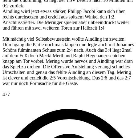
fehlt die Zuordnung, so liegt der TSV bereit`s nach 10 Minuten mit
0:2 zurück.
Aindling wird jetzt etwas stärker, Philipp Jacobi kann sich über
rechts durchsetzen und erzielt aus spitzem Winkel den 1:2
Anschlusstreffer. Die Meringer spielen aber unbeeindruckt weiter
und führen mit zwei weiteren Toren zur Halbzeit 1:4.
Mit mächtig viel Selbstbewusstsein wollte Aindling im zweiten
Durchgang die Partie nochmals kippen und legte auch mit Johannes
Schöns fulminanten Schuss zum 2:4 nach. Auch das 3:4 liegt 2mal
auf dem Fuß doch Mecki Mertl und Raphi Hegenauer schieben
knapp am Tor vorbei. Mering wurde nervös und Aindling war dran
das Spiel zu drehen. Die Offensive Aufstellung verlangt schnelles
Umschalten und genau das fehlte Aindling an diesem Tag. Mering
ist clever und erzielt die 2:5 Vorentscheidung. Das 2:6 und das 2:7
war nur noch Formsache für die Gäste.
477