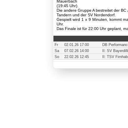
Mauerbach
(19:45 Uhr).
Fußball
Die andere Gruppe A bestreitet der BC 
Spielplan
Tandern und der SV Nordendorf.
Gespielt wird 1 x 9 Minuten, kommt man
Tabellen
Uhr.
I-
Das Finale ist für 22:00 Uhr geplant, m
Mannschaft
II-
Mannschaft
Fr
02.01.26 17:00
DB Performance
Archiv
III-
Sa
07.02.26 14:00
II: SV Bayerdill
Mannschaft
So
22.02.26 12:45
II: TSV Firnhab
Seniorenfußball
Jugendfußball
Tennis
Volleyball
Stockschützen
Gymnastik
Basketball
TSV
Gaststätte
Sponsoren