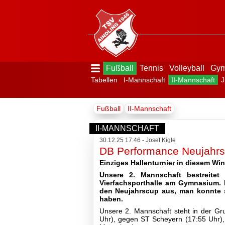
Fußball
Tennis
Volleyball
Gym
Tabellen
I-Mannschaft
II-Mannschaft
J
Menü
Fußball
II-Mannschaft
ausblenden
Startseite
II-MANNSCHAFT
30.12.25 17:46 - Josef Kigle
DB Performance Neujahrsc
Der
Einziges Hallenturnier in diesem Win
Verein
Unsere 2. Mannschaft bestreitet
Vierfachsporthalle am Gymnasium. 
den Neujahrscup aus, man konnte si
haben.
Unsere 2. Mannschaft steht in der Gr
Uhr), gegen ST Scheyern (17:55 Uhr)