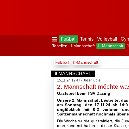
Fußball
Tennis
Volleyball
Gym
Tabellen
I-Mannschaft
II-Mannschaft
J
Menü
Fußball
II-Mannschaft
ausblenden
Startseite
II-MANNSCHAFT
15.11.24 12:47 - Josef Kigle
2. Mannschaft möchte wa
Der
Gastspiel beim TSV Dasing
Verein
Unsere 2. Mannschaft bestreitet das 
am Sonntag, den 17.11.24 ab 14:0
unglücklich mit 0-2 verloren un
Spitzenmannschaft nochmals über s
Die Woche wurde gut trainiert, die Jun
man kann mit halten in dieser Klasse