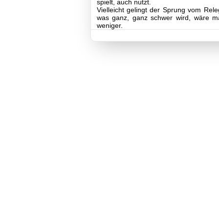
spielt, auch nutzt.
Vielleicht gelingt der Sprung vom Releg
Fußball
was ganz, ganz schwer wird, wäre ma
Spielplan
weniger.
Tabellen
I-
Mannschaft
II-
Mannschaft
Archiv
III-
Mannschaft
Seniorenfußball
Jugendfußball
Tennis
Volleyball
Stockschützen
Gymnastik
Basketball
TSV
Gaststätte
Sponsoren