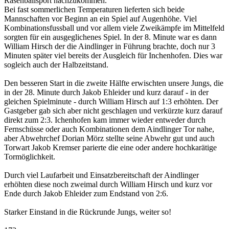
Rasenballsport nachzukommen.
Bei fast sommerlichen Temperaturen lieferten sich beide
Mannschaften vor Beginn an ein Spiel auf Augenhöhe. Viel
Kombinationsfussball und vor allem viele Zweikämpfe im Mittelfeld
sorgten für ein ausgeglichenes Spiel. In der 8. Minute war es dann
William Hirsch der die Aindlinger in Führung brachte, doch nur 3
Minuten später viel bereits der Ausgleich für Inchenhofen. Dies war
sogleich auch der Halbzeitstand.
Den besseren Start in die zweite Hälfte erwischten unsere Jungs, die
in der 28. Minute durch Jakob Ehleider und kurz darauf - in der
gleichen Spielminute - durch William Hirsch auf 1:3 erhöhten. Der
Gastgeber gab sich aber nicht geschlagen und verkürzte kurz darauf
direkt zum 2:3. Ichenhofen kam immer wieder entweder durch
Fernschüsse oder auch Kombinationen dem Aindlinger Tor nahe,
aber Abwehrchef Dorian Mörz stellte seine Abwehr gut und auch
Torwart Jakob Kremser parierte die eine oder andere hochkarätige
Tormöglichkeit.
Durch viel Laufarbeit und Einsatzbereitschaft der Aindlinger
erhöhten diese noch zweimal durch William Hirsch und kurz vor
Ende durch Jakob Ehleider zum Endstand von 2:6.
Starker Einstand in die Rückrunde Jungs, weiter so!