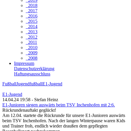
2019
2018
2017
2016
2015
2014
2013
2012
2011
2010
2009
2008
Impressum
Datenschutzerklärung
Haftungsausschluss
Fußball
Jugendfußball
E1-Jugend
E1-Jugend
14.04.24 19:58 - Stefan Heinz
E1-Junioren siegen auswärts beim TSV Inchenhofen mit 2:6.
Rückrundenauftakt geglückt!
Am 12.04. startete die Rückrunde für unsere E1-Junioren auswärts
beim TSV Inchenhofen. Nach der langen Winterpause waren Kids
und Trainer froh, endlich wieder draußen dem gepflegten