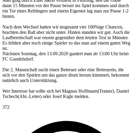
Man ging durch Elias Jakob verdient in Führung, ließ die Gäste
dann 15 Minuten vor der Pause besser ins Spiel kommen und durch
ein Tor eines Rehlingers und einem Eigentor lag man zur Pause 1-2
hinten.
Nach dem Wechsel hatten wir insgesamt vier 100%ige Chancen,
brachten den Ball aber nicht unter. Hinten standen wir gut. Auch die
Laufbereitschaft war enorm gegenüber dem letzten Test in Münster.
Es fehlten aber noch einige Spieler so das man auf einem guten Weg
ist.
Nächsten Sonntag, den 13.09.2020 gastiert man ab 13:00 Uhr beim
FC Gundelsdorf.
Die 2. Mannschaft sucht einen Betreuer oder eine Betreuerin, die
sich vor den Spielen um das ganze drum herum kümmert, bekommt
natürlich auch Unterstützung.
Wer Interesse hat sollte sich bei Magnus Hoffmann(Trainer), Daniel
Tschech(Abt.-Leiter) oder Josef Kigle melden.
372