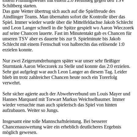
tollem Frühlingswetter mit einem 2:0 Heimsieg gegen den TSV
Schiltberg starten.
Das gute Wetter übertrug sich auch auf die Spielfreude des
Aindlinger Teams. Man übernahm sofort die Kontrolle über das
Spiel. Immer wieder wurde über die Mittelfeldachse Jakob Schlecht
und Leon Langer schnell in die Spitze gespielt wo Aaron Wieczorek
auf seine Chancen lauerte. Fast im Minutentakt gab es Chancen für
unseren TSV aber es dauerte bis zur 9. Spielminute bis Jakob
Schlecht mit einem Fernschuß von halbrechts das erlösende 1:0
erzielen konnte.
Nur zwei Zeigerumdrehungen später war unser sehr fleißiger
Sturmtank Aaron Wieczorek zu Stelle und konnte das 2:0 erzielen.
Sehr gut aufgelegt war auch Leon Langer an diesem Tag. Leider
blieb im trotz zahlreicher Chancen heute noch ein Torerfolg
verwehrt.
Sehr sicher agierte auch der Abwehrverbund um Louis Mayer und
Hannes Marquard mit Torwart Markus Weichselbaumer. Immer
wieder versuchte man auch spielerisch das Spiel von hinten
aufzubauen. Weiter so Jungs.
Insgesamt eine tolle Mannschaftsleistung. Bei besserer
Chancenauswertung wäre ein erheblich deutlicheres Ergebnis
möglich gewesen.