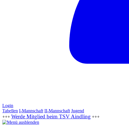
Login
Tabellen
I-Mannschaft
II-Mannschaft
Jugend
Werde Mitglied beim TSV Aindling
+++
+++