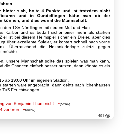
fahren
hinter sich, holte 4 Punkte und ist trotzdem nicht
ufbeuren und in Gundelfingen hätte man ob der
n können, und dies wurmt die Mannschaft.
n den TSV Nördlingen mit neuem Mut und Elan.
s Kaliber und es bedarf sicher einer mehr als starken
Ziel ist bei diesem Heimspiel sicher ein Dreier, aber dies
gt über exzellente Spieler, er kontert schnell nach vorne
k. Überraschend die Heimniederlage zuletzt gegen
en möchte.
en, unsere Mannschaft sollte das spielen was man kann,
nd die Chancen einfach besser nutzen, dann könnte es ein
15 ab 19:00 Uhr im eigenen Stadion.
he starten wäre angebracht, dann gehts nach Ichenhausen
r TuS Feuchtwangen.
ng von Benjamin Thum nicht...
»
(Archiv)
4 verloren...
»
(Archiv)
491