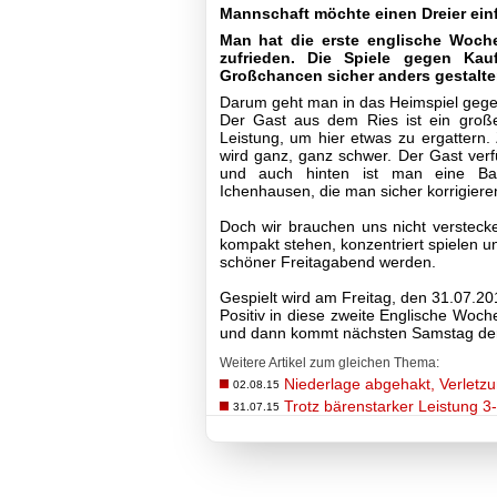
Mannschaft möchte einen Dreier ein
Fußball
Man hat die erste englische Woche 
Spielplan
zufrieden. Die Spiele gegen Ka
Großchancen sicher anders gestalte
Tabellen
I-
Darum geht man in das Heimspiel gege
Mannschaft
Der Gast aus dem Ries ist ein große
Archiv
Leistung, um hier etwas zu ergattern. 
wird ganz, ganz schwer. Der Gast verfü
II-
und auch hinten ist man eine Ban
Mannschaft
Ichenhausen, die man sicher korrigier
III-
Mannschaft
Doch wir brauchen uns nicht versteck
Seniorenfußball
kompakt stehen, konzentriert spielen u
Jugendfußball
schöner Freitagabend werden.
Tennis
Gespielt wird am Freitag, den 31.07.20
Volleyball
Positiv in diese zweite Englische Woc
Stockschützen
und dann kommt nächsten Samstag de
Gymnastik
Weitere Artikel zum gleichen Thema:
Basketball
Niederlage abgehakt, Verletzu
02.08.15
Trotz bärenstarker Leistung 3-
31.07.15
TSV
Gaststätte
Sponsoren