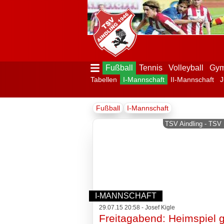
Fußball
Tennis
Volleyball
Gym
Tabellen
I-Mannschaft
II-Mannschaft
J
Menü
Fußball
I-Mannschaft
ausblenden
Startseite
TSV Aindling - TSV 
Der
Verein
I-MANNSCHAFT
29.07.15 20:58 - Josef Kigle
Frei­tag­abend: Heimspiel