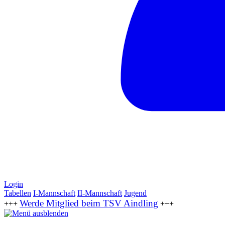
Login
Tabellen
I-Mannschaft
II-Mannschaft
Jugend
Werde Mitglied beim TSV Aindling
+++
+++