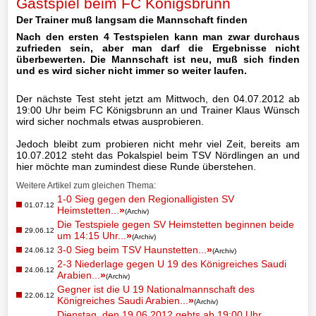
Gastspiel beim FC Königsbrunn
Der Trainer muß langsam die Mannschaft finden
II-
Nach den ersten 4 Testspielen kann man zwar durchaus
Mannschaft
zufrieden sein, aber man darf die Ergebnisse nicht
überbewerten. Die Mannschaft ist neu, muß sich finden
III-
und es wird sicher nicht immer so weiter laufen.
Mannschaft
Der nächste Test steht jetzt am Mittwoch, den 04.07.2012 ab
19:00 Uhr beim FC Königsbrunn an und Trainer Klaus Wünsch
Seniorenfußball
wird sicher nochmals etwas ausprobieren.
Jedoch bleibt zum probieren nicht mehr viel Zeit, bereits am
Jugendfußball
10.07.2012 steht das Pokalspiel beim TSV Nördlingen an und
hier möchte man zumindest diese Runde überstehen.
Tennis
Weitere Artikel zum gleichen Thema:
1-0 Sieg gegen den Regionalligisten SV
01.07.12
Volleyball
Heimstetten...
»
(Archiv)
Die Testspiele gegen SV Heimstetten beginnen beide
29.06.12
um 14:15 Uhr...
»
(Archiv)
Stockschützen
3-0 Sieg beim TSV Haunstetten...
»
24.06.12
(Archiv)
2-3 Niederlage gegen U 19 des Königreiches Saudi
24.06.12
Arabien...
»
(Archiv)
Gymnastik
Gegner ist die U 19 Nationalmannschaft des
22.06.12
Königreiches Saudi Arabien...
»
(Archiv)
Dienstag, den 19.06.2012 gehts ab 19:00 Uhr