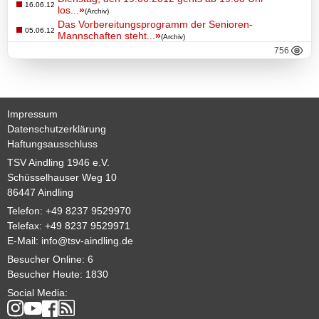
Basketball
16.06.12
los...
»
(Archiv)
Das Vorbereitungsprogramm der Senioren-
05.06.12
Mannschaften steht...
»
(Archiv)
756
TSV
Gaststätte
Impressum
Sponsoren
Datenschutzerklärung
Haftungsausschluss
TSV Aindling 1946 e.V.
Terminkalender
Schüsselhauser Weg 10
86447 Aindling
Fotogalerie
Telefon: +49 8237 9529970
Telefax: +49 8237 9529971
Wegbeschreibung
E-Mail:
info@tsv-aindling.de
Besucher Online: 6
Archiv
Besucher Heute: 1830
Social Media:
Impressum