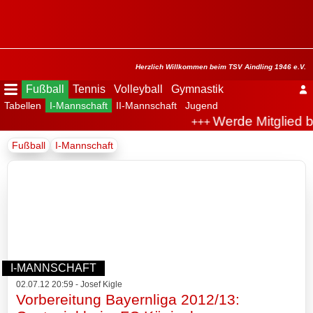
Menü
ausblenden
Startseite
Herzlich Willkommen beim TSV Aindling 1946 e.V.
Fußball
Tennis
Volleyball
Gymnastik
Tabellen
I-Mannschaft
II-Mannschaft
Jugend
Der
Werde Mitglied b
+++
Verein
Fußball
I-Mannschaft
Fußball
Spielplan
Tabellen
I-
I-MANNSCHAFT
Mannschaft
02.07.12 20:59 - Josef Kigle
Vorbereitung Bayernliga 2012/13:
Archiv