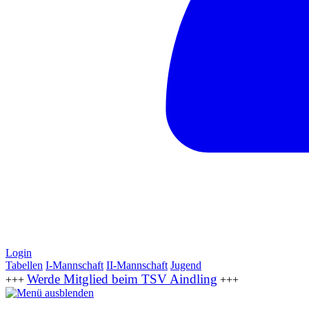
Login
Tabellen
I-Mannschaft
II-Mannschaft
Jugend
Werde Mitglied beim TSV Aindling
+++
+++