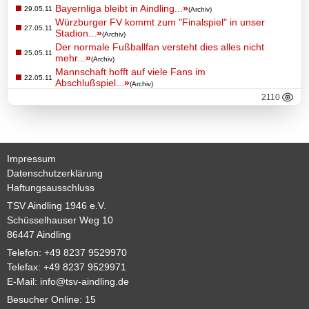
Basketball
Bayernliga bleibt in Aindling...
»
29.05.11
(Archiv)
Würzburger FV kommt zum "Finalspiel" in unser
27.05.11
Stadion...
»
(Archiv)
Der normale Fußballfan versteht dies alles nicht
TSV
25.05.11
mehr...
»
(Archiv)
Gaststätte
Mannschaft hofft auf viele Fans im
22.05.11
Abschlußspiel...
»
(Archiv)
2110
Sponsoren
Terminkalender
Impressum
Datenschutzerklärung
Haftungsausschluss
Fotogalerie
TSV Aindling 1946 e.V.
Schüsselhauser Weg 10
Wegbeschreibung
86447 Aindling
Telefon: +49 8237 9529970
Archiv
Telefax: +49 8237 9529971
E-Mail:
info@tsv-aindling.de
Impressum
Besucher Online: 15