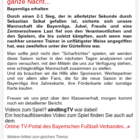
ganze Nacht...
Bayernliga erhalten
II-
Durch einen 2-1 Sieg, der in allerletzter Sekunde durch
Mannschaft
Sebastian Szikal gefallen ist, sicherte sich unsere
Mannschaft die Bayernliga. Jubel, Freude und eine
III-
Zentnerschwere Last fiel von den Verantwortlichen und
den Spielern, die bis zuletzt kämpften, auch wenn man
Mannschaft
nachher unseren Trainer in unflätigster Weise angegriffen
hat, was zweifellos unter der Gürtellinie war.
Seniorenfußball
Man sollte jetzt nicht den "Scharfrichter" spielen, wir werden
diese Saison sicher in den nächsten Tagen analysieren und
dann versuchen, mit den Mitteln die uns zur Verfügung stehen,
Jugendfußball
eine schlagkräftige Mannschaft zusammen zu stellen.
Und da brauchen wir die Hilfe aller Sponsoren, Werbepartner
Tennis
und vor allem aller Fans, die für die neue Saison in der
Bayernliga ihre Jahreskarte, ihre Förderkarte oder sonstige
Karte kaufen.
Volleyball
Freuen wir uns jetzt über den Klassenerhalt, morgen kommt
noch ein detaillierter Bericht.
Stockschützen
Videos zum Spiel?
aindlingTV
war dabei!
Ein hochauflösendes Video zum Spiel finden Sie auch auf
dem
Gymnastik
Online TV-Portal des Bayerischen Fußball-Verbandes...
»
Weitere Artikel zum gleichen Thema: