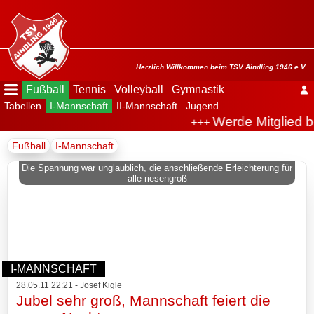
Menü
ausblenden
Startseite
Herzlich Willkommen beim TSV Aindling 1946 e.V.
Fußball
Tennis
Volleyball
Gymnastik
Tabellen
I-Mannschaft
II-Mannschaft
Jugend
Der
Werde Mitglied b
+++
Verein
Fußball
I-Mannschaft
Fußball
Die Spannung war unglaublich, die anschließende Erleichterung für
alle riesengroß
Spielplan
Tabellen
I-
I-MANNSCHAFT
Mannschaft
28.05.11 22:21 - Josef Kigle
Jubel sehr groß, Mannschaft feiert die
Archiv