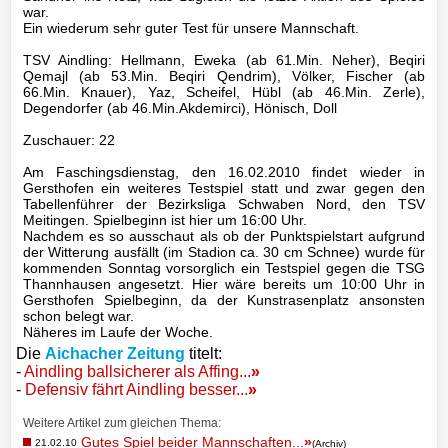
Basketball
war.
Ein wiederum sehr guter Test für unsere Mannschaft.
TSV Aindling: Hellmann, Eweka (ab 61.Min. Neher), Beqiri
TSV
Qemajl (ab 53.Min. Beqiri Qendrim), Völker, Fischer (ab
66.Min. Knauer), Yaz, Scheifel, Hübl (ab 46.Min. Zerle),
Gaststätte
Degendorfer (ab 46.Min.Akdemirci), Hönisch, Doll
Zuschauer: 22
Am Faschingsdienstag, den 16.02.2010 findet wieder in
Sponsoren
Gersthofen ein weiteres Testspiel statt und zwar gegen den
Tabellenführer der Bezirksliga Schwaben Nord, den TSV
Meitingen. Spielbeginn ist hier um 16:00 Uhr.
Terminkalender
Nachdem es so ausschaut als ob der Punktspielstart aufgrund
der Witterung ausfällt (im Stadion ca. 30 cm Schnee) wurde für
kommenden Sonntag vorsorglich ein Testspiel gegen die TSG
Fotogalerie
Thannhausen angesetzt. Hier wäre bereits um 10:00 Uhr in
Gersthofen Spielbeginn, da der Kunstrasenplatz ansonsten
schon belegt war.
Wegbeschreibung
Näheres im Laufe der Woche.
Die
Aichacher Zeitung
titelt:
-
Aindling ballsicherer als Affing...
»
Archiv
-
Defensiv fährt Aindling besser...
»
Weitere Artikel zum gleichen Thema:
Impressum
Gutes Spiel beider Mannschaften...
»
21.02.10
(Archiv)