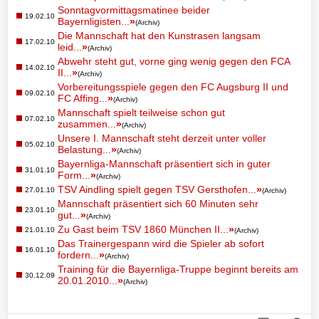
Datenschutzerklärung
Sonntagvormittagsmatinee beider
19.02.10
Bayernligisten...
»
Haftungsausschluss
(Archiv)
Die Mannschaft hat den Kunstrasen langsam
17.02.10
leid...
»
(Archiv)
Abwehr steht gut, vorne ging wenig gegen den FCA
14.02.10
II...
»
(Archiv)
Vorbereitungsspiele gegen den FC Augsburg II und
09.02.10
FC Affing...
»
(Archiv)
Mannschaft spielt teilweise schon gut
07.02.10
zusammen...
»
(Archiv)
Unsere I. Mannschaft steht derzeit unter voller
05.02.10
Belastung...
»
(Archiv)
Bayernliga-Mannschaft präsentiert sich in guter
31.01.10
Form...
»
(Archiv)
TSV Aindling spielt gegen TSV Gersthofen...
»
27.01.10
(Archiv)
Mannschaft präsentiert sich 60 Minuten sehr
23.01.10
gut...
»
(Archiv)
Zu Gast beim TSV 1860 München II...
»
21.01.10
(Archiv)
Das Trainergespann wird die Spieler ab sofort
16.01.10
fordern...
»
(Archiv)
Training für die Bayernliga-Truppe beginnt bereits am
30.12.09
20.01.2010...
»
(Archiv)