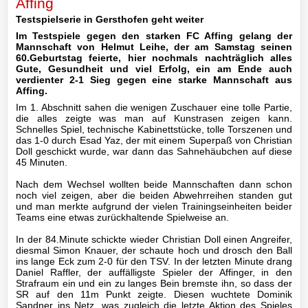
Affing
Testspielserie in Gersthofen geht weiter
II-
Im Testspiele gegen den starken FC Affing gelang der
Mannschaft
Mannschaft von Helmut Leihe, der am Samstag seinen
60.Geburtstag feierte, hier nochmals nachträglich alles
III-
Gute, Gesundheit und viel Erfolg, ein am Ende auch
verdienter 2-1 Sieg gegen eine starke Mannschaft aus
Mannschaft
Affing.
Im 1. Abschnitt sahen die wenigen Zuschauer eine tolle Partie,
Seniorenfußball
die alles zeigte was man auf Kunstrasen zeigen kann.
Schnelles Spiel, technische Kabinettstücke, tolle Torszenen und
das 1-0 durch Esad Yaz, der mit einem Superpaß von Christian
Jugendfußball
Doll geschickt wurde, war dann das Sahnehäubchen auf diese
45 Minuten.
Tennis
Nach dem Wechsel wollten beide Mannschaften dann schon
noch viel zeigen, aber die beiden Abwehrreihen standen gut
Volleyball
und man merkte aufgrund der vielen Trainingseinheiten beider
Teams eine etwas zurückhaltende Spielweise an.
Stockschützen
In der 84.Minute schickte wieder Christian Doll einen Angreifer,
diesmal Simon Knauer, der schaute hoch und drosch den Ball
ins lange Eck zum 2-0 für den TSV. In der letzten Minute drang
Gymnastik
Daniel Raffler, der auffälligste Spieler der Affinger, in den
Strafraum ein und ein zu langes Bein bremste ihn, so dass der
SR auf den 11m Punkt zeigte. Diesen wuchtete Dominik
Sandner ins Netz, was zugleich die letzte Aktion des Spieles