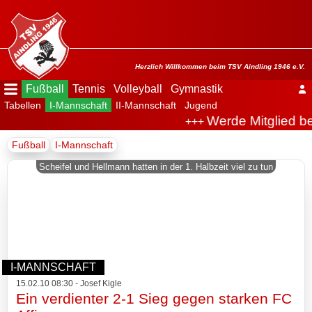
Menü
ausblenden
Startseite
Herzlich Willkommen beim TSV Aindling 1946 e.V.
Fußball
Tennis
Volleyball
Gymnastik
Tabellen
I-Mannschaft
II-Mannschaft
Jugend
Der
Werde Mitglied be
+++
Verein
Fußball
I-Mannschaft
Fußball
Scheifel und Hellmann hatten in der 1. Halbzeit viel zu tun
Spielplan
Tabellen
I-
I-MANNSCHAFT
Mannschaft
15.02.10 08:30 - Josef Kigle
Ein verdienter 2-1 Sieg gegen starken FC
Archiv