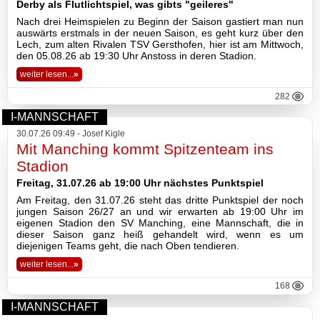
Derby als Flutlichtspiel, was gibts "geileres"
Nach drei Heimspielen zu Beginn der Saison gastiert man nun
Basketball
auswärts erstmals in der neuen Saison, es geht kurz über den
Lech, zum alten Rivalen TSV Gersthofen, hier ist am Mittwoch,
den 05.08.26 ab 19:30 Uhr Anstoss in deren Stadion.
weiter lesen...
»
TSV
282
Gaststätte
I-MANNSCHAFT
30.07.26 09:49 - Josef Kigle
Mit Manching kommt Spitzenteam ins
Sponsoren
Stadion
Freitag, 31.07.26 ab 19:00 Uhr nächstes Punktspiel
Terminkalender
Am Freitag, den 31.07.26 steht das dritte Punktspiel der noch
jungen Saison 26/27 an und wir erwarten ab 19:00 Uhr im
eigenen Stadion den SV Manching, eine Mannschaft, die in
Fotogalerie
dieser Saison ganz heiß gehandelt wird, wenn es um
diejenigen Teams geht, die nach Oben tendieren.
Wegbeschreibung
weiter lesen...
»
168
Archiv
I-MANNSCHAFT