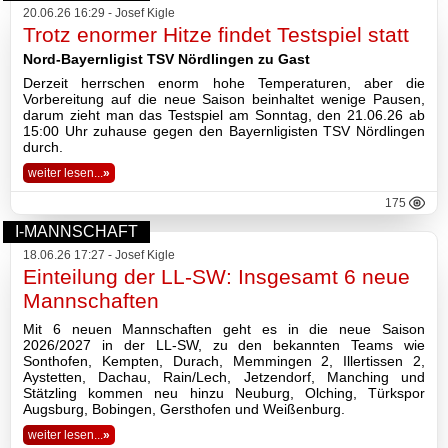
20.06.26 16:29 - Josef Kigle
Trotz enormer Hitze findet Testspiel statt
Nord-Bayernligist TSV Nördlingen zu Gast
Derzeit herrschen enorm hohe Temperaturen, aber die
Vorbereitung auf die neue Saison beinhaltet wenige Pausen,
darum zieht man das Testspiel am Sonntag, den 21.06.26 ab
15:00 Uhr zuhause gegen den Bayernligisten TSV Nördlingen
durch.
weiter lesen...
»
175
I-MANNSCHAFT
18.06.26 17:27 - Josef Kigle
Einteilung der LL-SW: Insgesamt 6 neue
Mannschaften
Mit 6 neuen Mannschaften geht es in die neue Saison
2026/2027 in der LL-SW, zu den bekannten Teams wie
Sonthofen, Kempten, Durach, Memmingen 2, Illertissen 2,
Aystetten, Dachau, Rain/Lech, Jetzendorf, Manching und
Stätzling kommen neu hinzu Neuburg, Olching, Türkspor
Augsburg, Bobingen, Gersthofen und Weißenburg.
weiter lesen...
»