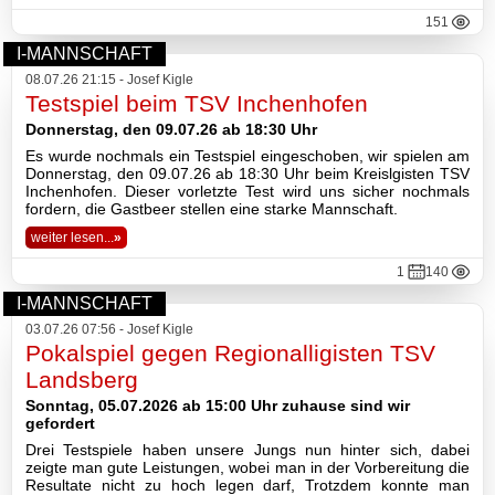
2016
151
2015
I-MANNSCHAFT
08.07.26 21:15 - Josef Kigle
2014
Testspiel beim TSV Inchenhofen
Donnerstag, den 09.07.26 ab 18:30 Uhr
2013
Es wurde nochmals ein Testspiel eingeschoben, wir spielen am
Donnerstag, den 09.07.26 ab 18:30 Uhr beim Kreislgisten TSV
2012
Inchenhofen. Dieser vorletzte Test wird uns sicher nochmals
fordern, die Gastbeer stellen eine starke Mannschaft.
2011
weiter lesen...
»
1
140
2010
I-MANNSCHAFT
03.07.26 07:56 - Josef Kigle
2009
Pokalspiel gegen Regionalligisten TSV
Landsberg
2008
Sonntag, 05.07.2026 ab 15:00 Uhr zuhause sind wir
gefordert
Impressum
Drei Testspiele haben unsere Jungs nun hinter sich, dabei
Datenschutzerklärung
zeigte man gute Leistungen, wobei man in der Vorbereitung die
Resultate nicht zu hoch legen darf, Trotzdem konnte man
Haftungsausschluss