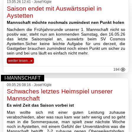
13.05.26 12:41 - Josef Kigle
Saison endet mit Auswärtsspiel in
Aystetten
Mannschaft möchte nochmals zumindest nen Punkt holen
Nachdem die Frühjahrsrunde unserer 1. Mannschaft nicht so
positiv war, steht nun am kommenden Samstag, den 16.05.26
das letzte Saisonspiel an, auswärts beim SV Cosmos
Aystetten.Sicher keine leichte Aufgabe für uns derzeit, die
Gastgeber brauchen zumindest noch einen Punkt um sicher zu
sein und bei uns läuft es einfach nicht mehr.
weiter lesen...
»
194
I-MANNSCHAFT
09.05.26 08:16 - Josef Kigle
Schwaches letztes Heimspiel unserer
Mannschaft
Es wird Zeit das Saison vorbei ist
Man wollte sich mit einer guten Leistung zuhause
verabschieden, aber was raus kam war sehr wenig und so geht
man in die Sommerpause, man spielt zwar nächste Woche
noch in Aystetten, mit einem Gefühl der Unverständnis was die
Mannschaft betrifft. 2-2 zuhause gegen Oberweikertshofen,