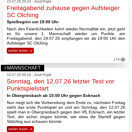
23.07.26 20:24 - Josef Kigle
2026
Freitagabend zuhause gegen Aufsteiger
SC Olching
2025
Spielbeginn um 19:00 Uhr
Nach den Feierlichkeiten kehrt wieder Normalität ein, jetzt geht
2024
es für unsere 1. Mannschaft wieder um Punkte, am
Freitagabend, den 24.07.26 empfangen wir ab 19:00 Uhr den
2023
Aufsteiger SC Olching.
weiter lesen...
»
2022
174
I-MANNSCHAFT
2021
10.07.26 09:18 - Josef Kigle
Sonntag, den 12.07.26 letzter Test vor
2020
Punktspielstart
2019
In Obergriesbach ab 15:00 Uhr gegen Ecknach
Nun neigt sich die Vorbereitung dem Ende zu, nächsten Freitag
2018
steht das erste Punktspiel an und am Sonntag, den 12.07.26
spielt man in Obergriesbach gegen den VfL Ecknach, ein letzter
Test, der sicher zeigen könnte, wie etwa die Startelf gegen
2017
Stätzling aus schauen könnte.
weiter lesen...
»