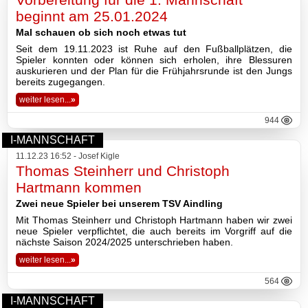
2026
beginnt am 25.01.2024
Mal schauen ob sich noch etwas tut
2025
Seit dem 19.11.2023 ist Ruhe auf den Fußballplätzen, die
Spieler konnten oder können sich erholen, ihre Blessuren
2024
auskurieren und der Plan für die Frühjahrsrunde ist den Jungs
bereits zugegangen.
2023
weiter lesen...
»
944
2022
I-MANNSCHAFT
11.12.23 16:52 - Josef Kigle
2021
Thomas Steinherr und Christoph
Hartmann kommen
2020
Zwei neue Spieler bei unserem TSV Aindling
2019
Mit Thomas Steinherr und Christoph Hartmann haben wir zwei
neue Spieler verpflichtet, die auch bereits im Vorgriff auf die
nächste Saison 2024/2025 unterschrieben haben.
2018
weiter lesen...
»
2017
564
I-MANNSCHAFT