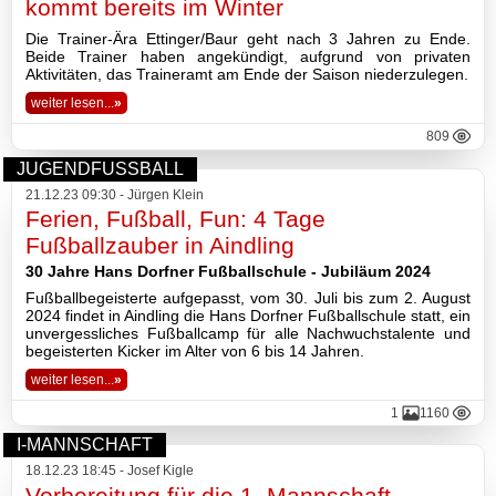
kommt bereits im Winter
Basketball
Die Trainer-Ära Ettinger/Baur geht nach 3 Jahren zu Ende.
Beide Trainer haben angekündigt, aufgrund von privaten
Aktivitäten, das Traineramt am Ende der Saison niederzulegen.
weiter lesen...
»
TSV
809
Gaststätte
JUGENDFUSSBALL
21.12.23 09:30 - Jürgen Klein
Ferien, Fußball, Fun: 4 Tage
Fußballzauber in Aindling
Sponsoren
30 Jahre Hans Dorfner Fußballschule - Jubiläum 2024
Terminkalender
Fußballbegeisterte aufgepasst, vom 30. Juli bis zum 2. August
2024 findet in Aindling die Hans Dorfner Fußballschule statt, ein
unvergessliches Fußballcamp für alle Nachwuchstalente und
begeisterten Kicker im Alter von 6 bis 14 Jahren.
Fotogalerie
weiter lesen...
»
Wegbeschreibung
1
1160
I-MANNSCHAFT
Archiv
18.12.23 18:45 - Josef Kigle
Vorbereitung für die 1. Mannschaft