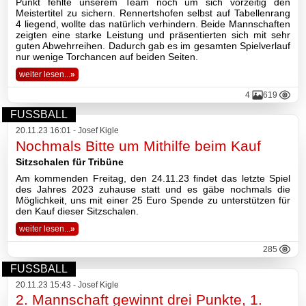
Punkt fehlte unserem Team noch um sich vorzeitig den
Meistertitel zu sichern. Rennertshofen selbst auf Tabellenrang
4 liegend, wollte das natürlich verhindern. Beide Mannschaften
zeigten eine starke Leistung und präsentierten sich mit sehr
guten Abwehrreihen. Dadurch gab es im gesamten Spielverlauf
nur wenige Torchancen auf beiden Seiten.
weiter lesen...
»
4
619
FUSSBALL
20.11.23 16:01 - Josef Kigle
Nochmals Bitte um Mithilfe beim Kauf
Sitzschalen für Tribüne
Am kommenden Freitag, den 24.11.23 findet das letzte Spiel
des Jahres 2023 zuhause statt und es gäbe nochmals die
Möglichkeit, uns mit einer 25 Euro Spende zu unterstützen für
den Kauf dieser Sitzschalen.
weiter lesen...
»
285
FUSSBALL
20.11.23 15:43 - Josef Kigle
2. Mannschaft gewinnt drei Punkte, 1.