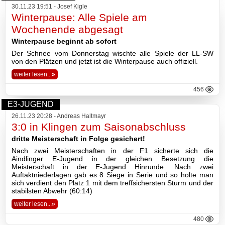
2016
30.11.23 19:51 - Josef Kigle
Winterpause: Alle Spiele am
2015
Wochenende abgesagt
Winterpause beginnt ab sofort
2014
Der Schnee vom Donnerstag wischte alle Spiele der LL-SW
von den Plätzen und jetzt ist die Winterpause auch offiziell.
2013
weiter lesen...
»
2012
456
E3-JUGEND
2011
26.11.23 20:28 - Andreas Haltmayr
3:0 in Klingen zum Saisonabschluss
2010
dritte Meisterschaft in Folge gesichert!
2009
Nach zwei Meisterschaften in der F1 sicherte sich die
Aindlinger E-Jugend in der gleichen Besetzung die
Meisterschaft in der E-Jugend Hinrunde. Nach zwei
2008
Auftaktniederlagen gab es 8 Siege in Serie und so holte man
sich verdient den Platz 1 mit dem treffsichersten Sturm und der
stabilsten Abwehr (60:14)
Impressum
weiter lesen...
»
Datenschutzerklärung
480
Haftungsausschluss