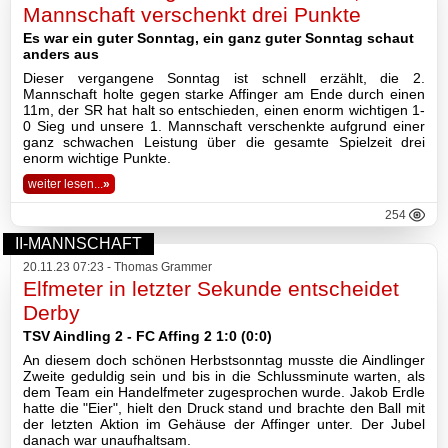
Mannschaft verschenkt drei Punkte
Es war ein guter Sonntag, ein ganz guter Sonntag schaut
anders aus
Dieser vergangene Sonntag ist schnell erzählt, die 2.
Mannschaft holte gegen starke Affinger am Ende durch einen
11m, der SR hat halt so entschieden, einen enorm wichtigen 1-
0 Sieg und unsere 1. Mannschaft verschenkte aufgrund einer
ganz schwachen Leistung über die gesamte Spielzeit drei
enorm wichtige Punkte.
weiter lesen...
»
254
II-MANNSCHAFT
20.11.23 07:23 - Thomas Grammer
Elfmeter in letzter Sekunde entscheidet
Derby
TSV Aindling 2 - FC Affing 2 1:0 (0:0)
An diesem doch schönen Herbstsonntag musste die Aindlinger
Zweite geduldig sein und bis in die Schlussminute warten, als
dem Team ein Handelfmeter zugesprochen wurde. Jakob Erdle
hatte die "Eier", hielt den Druck stand und brachte den Ball mit
der letzten Aktion im Gehäuse der Affinger unter. Der Jubel
danach war unaufhaltsam.