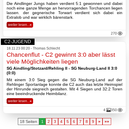
Die Aindlinger Jungs haben verdient 5:1 gewonnen und dabei
noch eine ganze Menge an hervorragenden Torchancen liegen
lassen. der gegnerische Torwart verdient sich dabei ein
Extralob und war wirklich bärenstark.
weiter lesen...
»
270
C2-JUGEND
18.11.23 00:20 - Thomas Schlecht
Chancenflut - C2 gewinnt 3:0 aber lässt
viele Möglichkeiten liegen
SG Aindling/Stotzard/Rehling II - SG Neuburg-Land II 3:0
(0:0)
Mit einem 3:0 Sieg gegen die SG Neuburg-Land auf der
Rehlinger Sportanlage konnte die C2 auch das letzte Heimspiel
der Hinrunde siegreich gestalten. Mit 4 Siegen und 32:2 Toren
eine beeindruckende Heimbilanz.
weiter lesen...
»
4
350
18 Seiten
1
2
3
4
5
6
7
8
9
»
»»