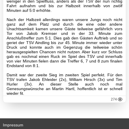
weniger in den Spielfluss, anders als der TSV der nun richtig
C1-
Fahrt aufnahm und bis zur Halbzeit innerhalb von zwölf
Jugend
Minuten auf 5:0 erhöhte.
Nach der Halbzeit allerdings waren unsere Jungs noch nicht
C2-
ganz auf dem Platz und durch die eine oder andere
Jugend
Unachtsamkeit kamen unsere Gäste teilweise gefährlich vors
Tor von Jakob Kremser und in der 33. Minute zum
Anschlußtreffer zum 5:1. Dies gab den Gästen Auftrieb und so
D1-
geriet der TSV Aindling bis zur 45. Minute immer wieder unter
Jugend
Druck und konnte auch im Gegenzug die teilweise schön
herausgespielten Chancen nicht nutzen. Aber kurz vor Schluss
gab es nochmal einen Ruck im Spiel des TSV und innerhalb
D2-
von vier Minuten fielen dann die Treffer 6, 7 und 8 zum finalen
Jugend
Endstand von 8:1.
Damit war der zweite Sieg im zweiten Spiel perfekt. Für den
D3-
TSV trafen Jakob Ehleider (2x), William Hirsch (3x) und Tim
Jugend
Hurler (3x). An dieser Stelle auch noch mal
Genesungswünsche an Martin Hartl, hoffentlich ist er schnell
wieder fit.
E1-
274
Jugend
Archiv
E2-
Impressum