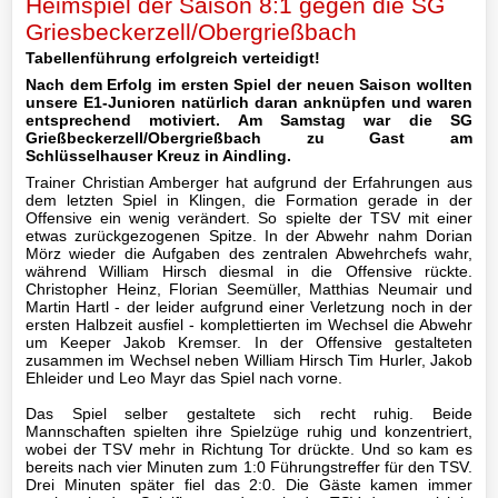
Heimspiel der Saison 8:1 gegen die SG
Mannschaft
Griesbeckerzell/Obergrießbach
Tabellenführung erfolgreich verteidigt!
III-
Nach dem Erfolg im ersten Spiel der neuen Saison wollten
Mannschaft
unsere E1-Junioren natürlich daran anknüpfen und waren
entsprechend motiviert. Am Samstag war die SG
Seniorenfußball
Grießbeckerzell/Obergrießbach zu Gast am
Schlüsselhauser Kreuz in Aindling.
Jugendfußball
Trainer Christian Amberger hat aufgrund der Erfahrungen aus
dem letzten Spiel in Klingen, die Formation gerade in der
Offensive ein wenig verändert. So spielte der TSV mit einer
A1-
etwas zurückgezogenen Spitze. In der Abwehr nahm Dorian
Jugend
Mörz wieder die Aufgaben des zentralen Abwehrchefs wahr,
während William Hirsch diesmal in die Offensive rückte.
Christopher Heinz, Florian Seemüller, Matthias Neumair und
A2-
Martin Hartl - der leider aufgrund einer Verletzung noch in der
Jugend
ersten Halbzeit ausfiel - komplettierten im Wechsel die Abwehr
um Keeper Jakob Kremser. In der Offensive gestalteten
zusammen im Wechsel neben William Hirsch Tim Hurler, Jakob
B1-
Ehleider und Leo Mayr das Spiel nach vorne.
Jugend
Das Spiel selber gestaltete sich recht ruhig. Beide
Mannschaften spielten ihre Spielzüge ruhig und konzentriert,
B2-
wobei der TSV mehr in Richtung Tor drückte. Und so kam es
Jugend
bereits nach vier Minuten zum 1:0 Führungstreffer für den TSV.
Drei Minuten später fiel das 2:0. Die Gäste kamen immer