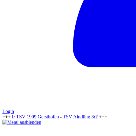
Login
+++
I
: TSV 1909 Gersthofen - TSV Aindling
3:2
+++