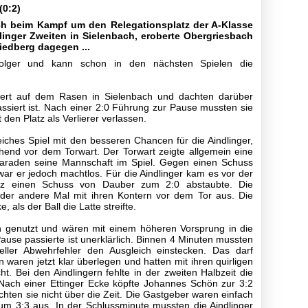
(0:2)
ch beim Kampf um den Relegationsplatz der A-Klasse
linger Zweiten in Sielenbach, eroberte Obergriesbach
iedberg dagegen ...
rfolger und kann schon in den nächsten Spielen die
gert auf dem Rasen in Sielenbach und dachten darüber
ssiert ist. Nach einer 2:0 Führung zur Pause mussten sie
den Platz als Verlierer verlassen.
iches Spiel mit den besseren Chancen für die Aindlinger,
hend vor dem Torwart. Der Torwart zeigte allgemein eine
 Paraden seine Mannschaft im Spiel. Gegen einen Schuss
ar er jedoch machtlos. Für die Aindlinger kam es vor der
rz einen Schuss von Dauber zum 2:0 abstaubte. Die
der andere Mal mit ihren Kontern vor dem Tor aus. Die
 als der Ball die Latte streifte.
en genutzt und wären mit einem höheren Vorsprung in die
se passierte ist unerklärlich. Binnen 4 Minuten mussten
ueller Abwehrfehler den Ausgleich einstecken. Das darf
 waren jetzt klar überlegen und hatten mit ihren quirligen
ht. Bei den Aindlingern fehlte in der zweiten Halbzeit die
ach einer Ettinger Ecke köpfte Johannes Schön zur 3:2
hten sie nicht über die Zeit. Die Gastgeber waren einfach
zum 3:3 aus. In der Schlussminute mussten die Aindlinger