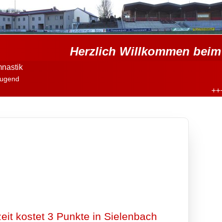
Herzlich Willkommen beim 
nastik
ugend
W
+++
eit kostet 3 Punkte in Sielenbach