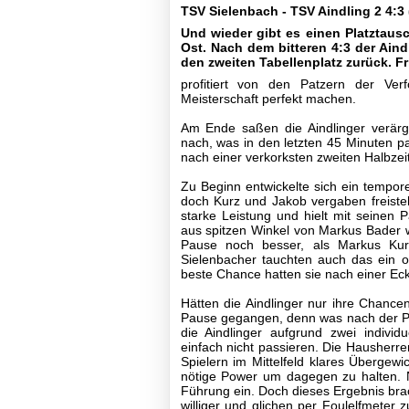
TSV Sielenbach - TSV Aindling 2 4:3 
Fußball
Und wieder gibt es einen Platztaus
Spielplan
Ost. Nach dem bitteren 4:3 der Aind
den zweiten Tabellenplatz zurück. Fr
Tabellen
I-
profitiert von den Patzern der Ve
Mannschaft
Meisterschaft perfekt machen.
II-
Mannschaft
Am Ende saßen die Aindlinger verär
nach, was in den letzten 45 Minuten pa
Archiv
nach einer verkorksten zweiten Halbzeit 
III-
Mannschaft
Zu Beginn entwickelte sich ein tempore
Seniorenfußball
doch Kurz und Jakob vergaben freiste
Jugendfußball
starke Leistung und hielt mit seinen
Tennis
aus spitzen Winkel von Markus Bader w
Pause noch besser, als Markus Ku
Volleyball
Sielenbacher tauchten auch das ein o
Stockschützen
beste Chance hatten sie nach einer Ecke,
Gymnastik
Hätten die Aindlinger nur ihre Chanc
Basketball
Pause gegangen, denn was nach der Pau
die Aindlinger aufgrund zwei individ
TSV
einfach nicht passieren. Die Hausherren
Gaststätte
Spielern im Mittelfeld klares Übergewic
nötige Power um dagegen zu halten. N
Führung ein. Doch dieses Ergebnis brac
Sponsoren
williger und glichen per Foulelfmeter 