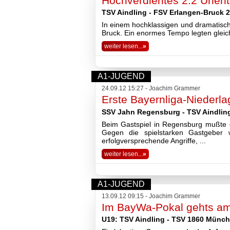
Hochverdientes 2:2 Unen
TSV Aindling - FSV Erlangen-Bruck 2:
In einem hochklassigen und dramatisch
Bruck. Ein enormes Tempo legten gleic
weiter lesen...
»
A1-JUGEND
24.09.12 15:27 - Joachim Grammer
Erste Bayernliga-Niederl
SSV Jahn Regensburg - TSV Aindling 
Beim Gastspiel in Regensburg mußte 
Gegen die spielstarken Gastgeber
erfolgversprechende Angriffe, ...
weiter lesen...
»
A1-JUGEND
13.09.12 09:15 - Joachim Grammer
Im BayWa-Pokal gehts am
U19: TSV Aindling - TSV 1860 Münc