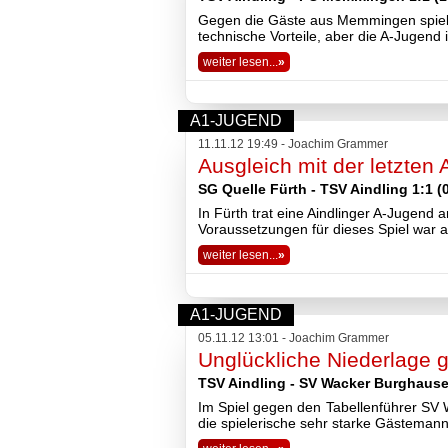
2018
Gegen die Gäste aus Memmingen spielt
technische Vorteile, aber die A-Jugend 
2017
2016
weiter lesen...
»
2015
2014
2013
A1-JUGEND
2012
11.11.12 19:49 - Joachim Grammer
2011
Ausgleich mit der letzten 
2010
2009
SG Quelle Fürth - TSV Aindling 1:1 (0
2008
In Fürth trat eine Aindlinger A-Jugend
Impressum
Voraussetzungen für dieses Spiel war 
Datenschutzerklärung
weiter lesen...
»
Haftungsausschluss
A1-JUGEND
05.11.12 13:01 - Joachim Grammer
Unglückliche Niederlage 
TSV Aindling - SV Wacker Burghausen
Im Spiel gegen den Tabellenführer SV
die spielerische sehr starke Gästemanns