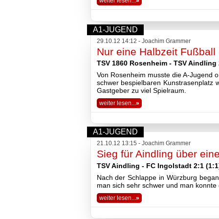
weiter lesen...
»
A1-JUGEND
29.10.12 14:12 - Joachim Grammer
Nur eine Halbzeit Fußball 
TSV 1860 Rosenheim - TSV Aindling 2
Von Rosenheim musste die A-Jugend oh
schwer bespielbaren Kunstrasenplatz wa
Gastgeber zu viel Spielraum.
weiter lesen...
»
A1-JUGEND
21.10.12 13:15 - Joachim Grammer
Sieg für Aindling über ein
TSV Aindling - FC Ingolstadt 2:1 (1:1
Nach der Schlappe in Würzburg begann 
man sich sehr schwer und man konnte d
weiter lesen...
»