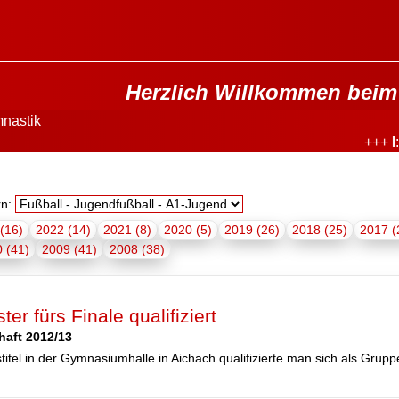
Herzlich Willkommen beim 
nastik
+++
I
: TSV 
rn:
(16)
2022 (14)
2021 (8)
2020 (5)
2019 (26)
2018 (25)
2017 (
 (41)
2009 (41)
2008 (38)
er fürs Finale qualifiziert
haft 2012/13
itel in der Gymnasiumhalle in Aichach qualifizierte man sich als Grup