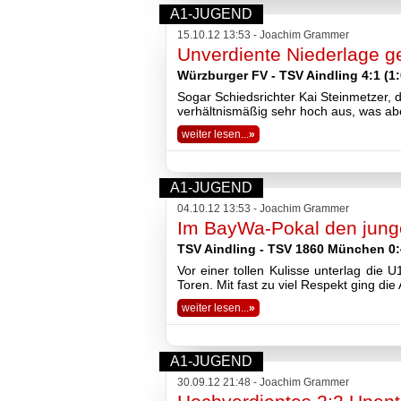
A1-JUGEND
15.10.12 13:53 - Joachim Grammer
Unverdiente Niederlage g
Würzburger FV - TSV Aindling 4:1 (1:
Sogar Schiedsrichter Kai Steinmetzer, d
verhältnismäßig sehr hoch aus, was abe
weiter lesen...
»
A1-JUGEND
04.10.12 13:53 - Joachim Grammer
Im BayWa-Pokal den junge
TSV Aindling - TSV 1860 München 0:4
Vor einer tollen Kulisse unterlag di
Toren. Mit fast zu viel Respekt ging di
weiter lesen...
»
A1-JUGEND
30.09.12 21:48 - Joachim Grammer