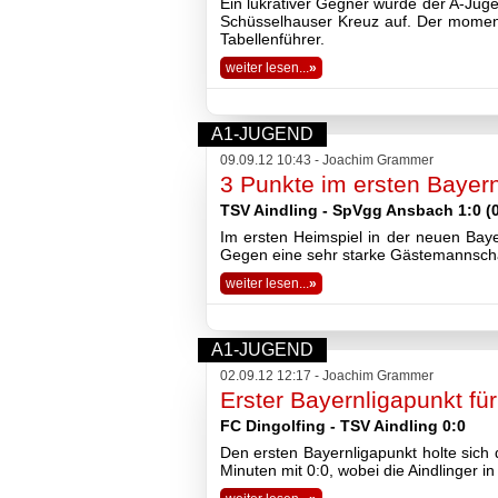
Ein lukrativer Gegner wurde der A-Ju
Schüsselhauser Kreuz auf. Der momenta
Tabellenführer.
weiter lesen...
»
A1-JUGEND
09.09.12 10:43 - Joachim Grammer
3 Punkte im ersten Bayern
TSV Aindling - SpVgg Ansbach 1:0 (0
Im ersten Heimspiel in der neuen Baye
Gegen eine sehr starke Gästemannscha
weiter lesen...
»
A1-JUGEND
02.09.12 12:17 - Joachim Grammer
Erster Bayernligapunkt für
FC Dingolfing - TSV Aindling 0:0
Den ersten Bayernligapunkt holte sich 
Minuten mit 0:0, wobei die Aindlinger i