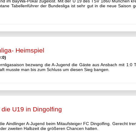
gend im BayWa-Pokal zugelost. Mit der U 19 des TSV 1860 München kre
ne Tabellenführer der Bundesliga ist sehr gut in die neue Saison ge
liga- Heimspiel
:0)
rnligasaison bezwang die A-Jugend die Gäste aus Ansbach mit 1:0 To
ft musste man bis zum Schluss um diesen Sieg bangen.
 die U19 in Dingolfing
die Aindlinger A-Jugend beim Mitaufsteiger FC Dingolfing. Gerecht t
n der zweiten Halbzeit die größeren Chancen hatten.