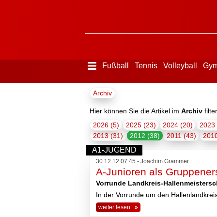
Fußball
Tennis
Volleyball
Gym
Menü
Archiv
ausblenden
Startseite
Hier können Sie die Artikel im
Archiv
filte
2026 (5)
2025 (23)
2024 (20)
2023 
2013 (31)
2012 (38)
2011 (43)
2010
Der
Verein
A1-JUGEND
30.12.12 07:45 - Joachim Grammer
A-Junioren als Gruppenerst
Vorrunde Landkreis-Hallenmeistersc
In der Vorrunde um den Hallenlandkreist
weiter lesen...
»