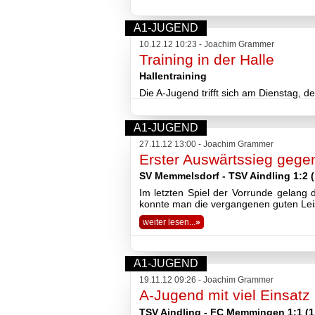
Fußball
Tennis
A1-JUGEND
Volleyball
10.12.12 10:23 - Joachim Grammer
Stockschützen
Training in der Halle
Gymnastik
Hallentraining
Basketball
Die A-Jugend trifft sich am Dienstag, d
TSV
Gaststätte
A1-JUGEND
27.11.12 13:00 - Joachim Grammer
Sponsoren
Erster Auswärtssieg gege
Terminkalender
SV Memmelsdorf - TSV Aindling 1:2 (
Fotogalerie
Wegbeschreibung
Im letzten Spiel der Vorrunde gelang
konnte man die vergangenen guten Leis
Archiv
2026
weiter lesen...
»
2025
2024
2023
A1-JUGEND
2022
19.11.12 09:26 - Joachim Grammer
2021
A-Jugend mit viel Einsat
2020
TSV Aindling - FC Memmingen 1:1 (1
2019