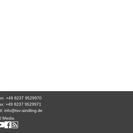
fon: +49 8237 9529970
fax: +49 8237 9529971
il:
info@tsv-aindling.de
l Media: