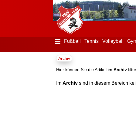
Fußball
Tennis
Volleyball
Gym
Menü
Archiv
ausblenden
Startseite
Hier können Sie die Artikel im
Archiv
filte
Im
Archiv
sind in diesem Bereich kei
Der
Verein