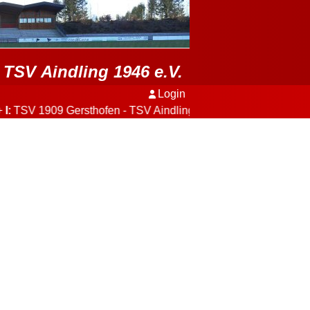
TSV Aindling 1946 e.V.
Login
 TSV 1909 Gersthofen - TSV Aindling
3:2
+++