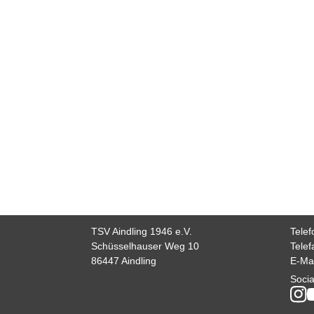
TSV Aindling 1946 e.V.
Tele
Schüsselhauser Weg 10
Tele
86447 Aindling
E-Ma
Socia