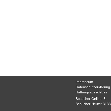
2018
2017
2016
2015
2014
2013
2012
2011
2010
2009
2008
Impressum
Datenschutzerklärung
Haftungsausschluss
Impressum
Datenschutzerklärung
Haftungsausschluss
Besucher Online: 5
Besucher Heute: 3133