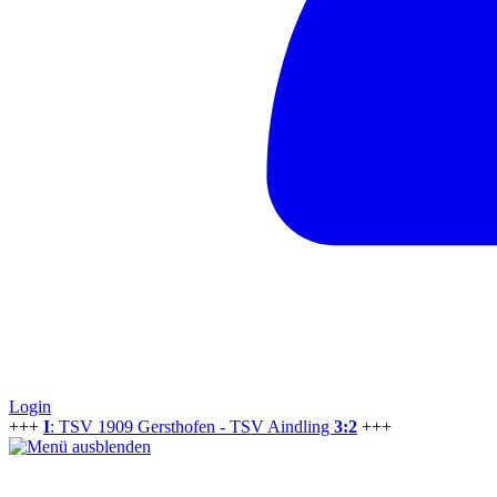
Login
+++
I
: TSV 1909 Gersthofen - TSV Aindling
3:2
+++