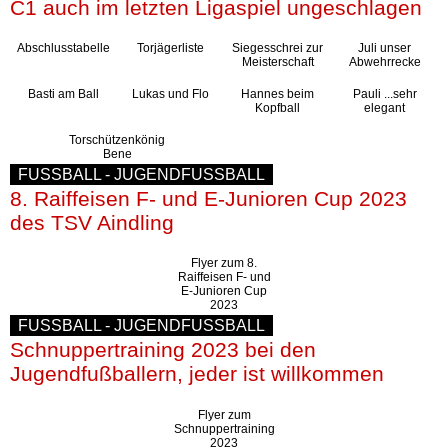
C1 auch im letzten Ligaspiel ungeschlagen
Basketball
Abschlusstabelle
Torjägerliste
Siegesschrei zur
Juli unser
Meisterschaft
Abwehrrecke
Basti am Ball
Lukas und Flo
Hannes beim
Pauli ...sehr
Kopfball
elegant
TSV
Torschützenkönig
Gaststätte
Bene
FUSSBALL
-
JUGENDFUSSBALL
8. Raiffeisen F- und E-Junioren Cup 2023
des TSV Aindling
Sponsoren
Flyer zum 8.
Terminkalender
Raiffeisen F- und
E-Junioren Cup
2023
Fotogalerie
FUSSBALL
-
JUGENDFUSSBALL
Schnuppertraining 2023 bei den
Wegbeschreibung
Jugendfußballern, jeder ist willkommen
Archiv
Flyer zum
Schnuppertraining
2023