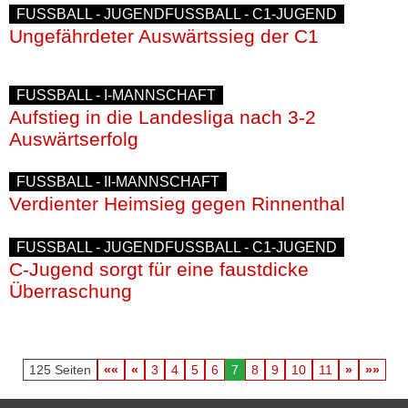
FUSSBALL
-
JUGENDFUSSBALL
-
C1-JUGEND
Impressum
Ungefährdeter Auswärtssieg der C1
Datenschutzerklärung
Haftungsausschluss
FUSSBALL
-
I-MANNSCHAFT
Aufstieg in die Landesliga nach 3-2
Auswärtserfolg
FUSSBALL
-
II-MANNSCHAFT
Verdienter Heimsieg gegen Rinnenthal
FUSSBALL
-
JUGENDFUSSBALL
-
C1-JUGEND
C-Jugend sorgt für eine faustdicke
Überraschung
125 Seiten
««
«
3
4
5
6
7
8
9
10
11
»
»»