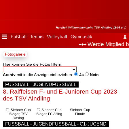
Menü
ausblenden
Startseite
Herzlich Willkommen beim TSV Aindling 1946 e.V.
Fußball
Tennis
Volleyball
Gymnastik
Werde Mitglied b
+++
Der
Fotogalerie
Verein
Hier können Sie die Fotos filtern:
Fußball
Archiv
mit in die Anzeige einbeziehen:
Ja
Nein
Tennis
FUSSBALL
-
JUGENDFUSSBALL
8. Raiffeisen F- und E-Junioren Cup 2023
Volleyball
des TSV Aindling
F1 Siebner-Cup
F2 Siebner-Cup
Siebner-Cup
Stockschützen
Sieger, TSV
Sieger, FC Affing
Finale
Dasing
FUSSBALL
-
JUGENDFUSSBALL
-
C1-JUGEND
Gymnastik