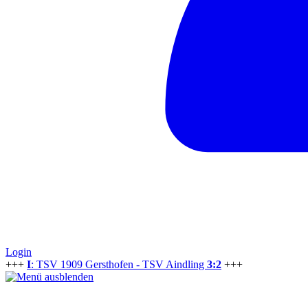
Login
+++
I
: TSV 1909 Gersthofen - TSV Aindling
3:2
+++