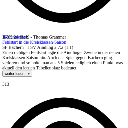
II-Mannschaft
16.09.24 11:49 - Thomas Grammer
Fehlstart in die Kreisklassen-Saison
SF Bachern - TSV Aindling 2 7:2 (1:1)
Einen richtigen Fehlstart legte die Aindlinger Zweite in der neuen
Kreisklassen Saison hin. Auch das Spiel gegen Bachern ging
verloren und so holte man aus 5 Spielen lediglich einen Punkt, was
aktuell den letzten Tabellenplatz bedeutet.
weiter lesen...
»
313