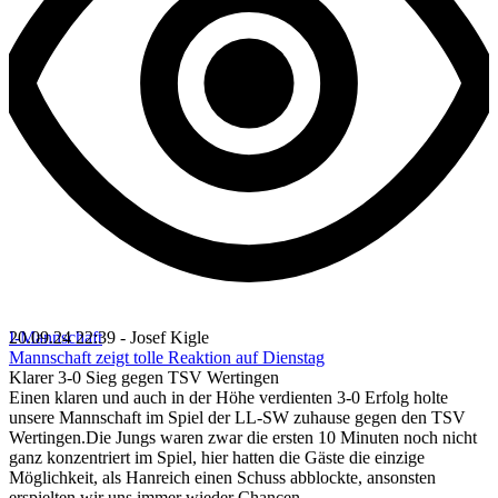
I-Mannschaft
20.09.24 22:39 - Josef Kigle
Mannschaft zeigt tolle Reaktion auf Dienstag
Klarer 3-0 Sieg gegen TSV Wertingen
Einen klaren und auch in der Höhe verdienten 3-0 Erfolg holte
unsere Mannschaft im Spiel der LL-SW zuhause gegen den TSV
Wertingen.Die Jungs waren zwar die ersten 10 Minuten noch nicht
ganz konzentriert im Spiel, hier hatten die Gäste die einzige
Möglichkeit, als Hanreich einen Schuss abblockte, ansonsten
erspielten wir uns immer wieder Chancen.