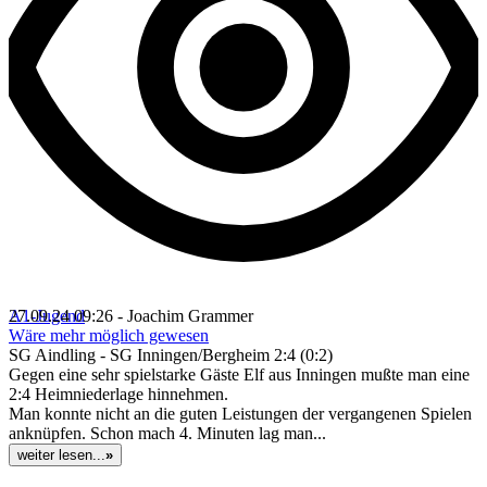
A1-Jugend
27.09.24 09:26 - Joachim Grammer
Wäre mehr möglich gewesen
SG Aindling - SG Inningen/Bergheim 2:4 (0:2)
Gegen eine sehr spielstarke Gäste Elf aus Inningen mußte man eine
2:4 Heimniederlage hinnehmen.
Man konnte nicht an die guten Leistungen der vergangenen Spielen
anknüpfen. Schon mach 4. Minuten lag man...
weiter lesen...
»