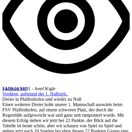
I-Mannschaft
14.09.24 18:31 - Josef Kigle
Verdient, aufgrund der 1. Halbzeit..
Dreier in Pfaffenhofen und wieder zu Null
Einen weiteren Dreier holte unsere 1. Mannschaft auswärts beim
FSV Pfaffenhofen, auf einem schweren Platz, der durch die
Regenfälle aufgeweicht war und ganz nett ramponiert wurde. Mit
diesem Erfolg stehen wir jetzt bei 22 Punkte, der Blick auf die
Tabelle ist heute schön, aber wir schauen von Spiel zu Spiel und
stehen jetzt nach 10 Spielen bei eben diesen 22 Punkten.Gegen eine