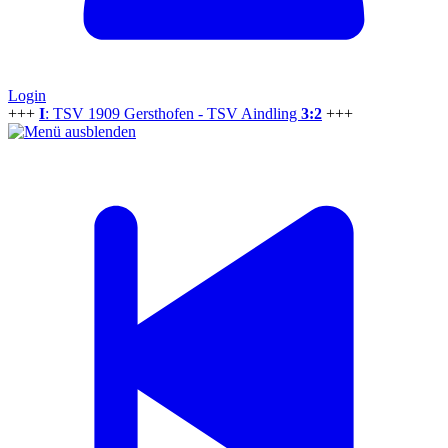
Login
+++
I
: TSV 1909 Gersthofen - TSV Aindling
3:2
+++