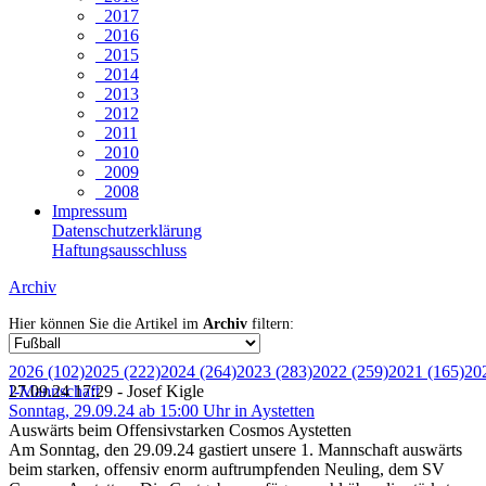
2017
2016
2015
2014
2013
2012
2011
2010
2009
2008
Impressum
Datenschutzerklärung
Haftungsausschluss
Archiv
Hier können Sie die Artikel im
Archiv
filtern:
2026 (102)
2025 (222)
2024 (264)
2023 (283)
2022 (259)
2021 (165)
20
I-Mannschaft
27.09.24 17:29 - Josef Kigle
Sonntag, 29.09.24 ab 15:00 Uhr in Aystetten
Auswärts beim Offensivstarken Cosmos Aystetten
Am Sonntag, den 29.09.24 gastiert unsere 1. Mannschaft auswärts
beim starken, offensiv enorm auftrumpfenden Neuling, dem SV