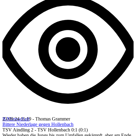
II-Mannschaft
23.09.24 11:19 - Thomas Grammer
Bittere Niederlage gegen Hollenbach
TSV Aindling 2 - TSV Hollenbach 0:1 (0:1)
Wieder haben die Jungs bis zum Umfallen gekämpft, aber am Ende