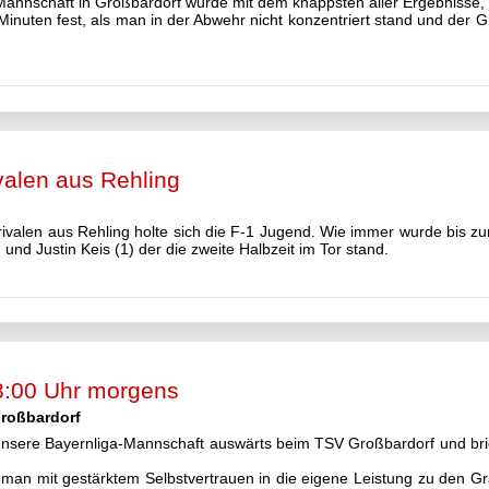
annschaft in Großbardorf wurde mit dem knappsten aller Ergebnisse, m
inuten fest, als man in der Abwehr nicht konzentriert stand und der G
valen aus Rehling
ivalen aus Rehling holte sich die F-1 Jugend. Wie immer wurde bis 
und Justin Keis (1) der die zweite Halbzeit im Tor stand.
8:00 Uhr morgens
Großbardorf
unsere Bayernliga-Mannschaft auswärts beim TSV Großbardorf und br
an mit gestärktem Selbstvertrauen in die eigene Leistung zu den Gr