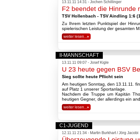
13.11.11 14:31 - Jochen Schillinger
F2 beendet die Hinrunde 
TSV Hollenbach - TSV Aindling 1:6 (1
Zu Ihrem letzten Punktspiel der Hin
spielerischen Leistung der gesamten M
weiter lesen...
»
II-MANNSCHAFT
13.11.11 09:07 - Josef Kigle
U 23 heute gegen BSV Be
Sieg sollte heute Pflicht sein
Am heutigen Sonntag, den 13.11.11. fin
auf Platz 1 unserer Sportanlage.
Nachdem die Truppe um Kapitän Thoma
heutigen Gegner, der allerdings ein and
weiter lesen...
»
C1-JUGEND
12.11.11 21:34 - Martin Burkhart / Jörg Jacobi
Überzeugende Leistung un