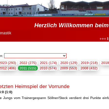
Herzlich Willkommen beim 
nastik
+++
I
: TSV 1
rn:
2023 (293)
2022 (275)
2021 (174)
2020 (129)
2019 (218)
2018
2012 (406)
2011 (515)
2010 (574)
2009 (553)
2008 (432)
letzten Heimspiel der Vorrunde
:0 (1:0)
ie Jungs vom Trainergespann Söllner/Steck verdient drei Punkte einf