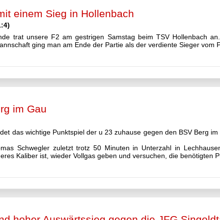
mit einem Sieg in Hollenbach
:4)
runde trat unsere F2 am gestrigen Samstag beim TSV Hollenbach an.
annschaft ging man am Ende der Partie als der verdiente Sieger vom P
rg im Gau
det das wichtige Punktspiel der u 23 zuhause gegen den BSV Berg im 
s Schwegler zuletzt trotz 50 Minuten in Unterzahl in Lechhausen
eres Kaliber ist, wieder Vollgas geben und versuchen, die benötigten 
d hoher Auswärtssieg gegen die JFG Singoldt