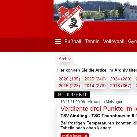
Fußball
Tennis
Volleyball
Gym
Menü
Archiv
ausblenden
Startseite
Hier können Sie die Artikel im
Archiv
filte
2026 (135)
2025 (240)
2024 (280)
2015 (223)
2014 (276)
2013 (367)
Der
Verein
B1-JUGEND
13.11.11 20:08 - Alexandra Meisinger
Verdiente drei Punkte im 
TSV Aindling - TSG Thannhausen II 4
Bei frostigen Temperaturen konnten d
Tabelle nach oben klettern.
weiter lesen...
»