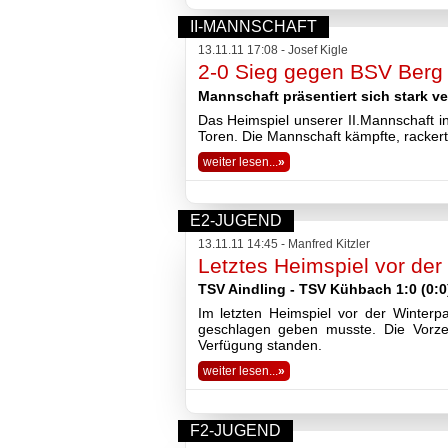
2018
II-MANNSCHAFT
2017
13.11.11 17:08 - Josef Kigle
2016
2-0 Sieg gegen BSV Berg
2015
2014
Mannschaft präsentiert sich stark ve
2013
Das Heimspiel unserer II.Mannschaft 
2012
Toren. Die Mannschaft kämpfte, rackert
2011
weiter lesen...
»
2010
2009
2008
E2-JUGEND
Impressum
Datenschutzerklärung
13.11.11 14:45 - Manfred Kitzler
Letztes Heimspiel vor de
Haftungsausschluss
TSV Aindling - TSV Kühbach 1:0 (0:0
Im letzten Heimspiel vor der Winter
geschlagen geben musste. Die Vorze
Verfügung standen.
weiter lesen...
»
F2-JUGEND