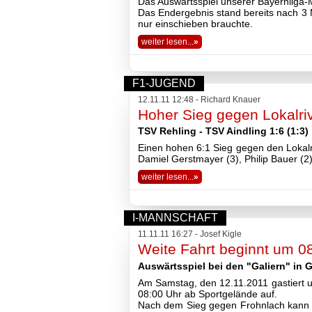
Das Auswärtsspiel unserer Bayernliga-M
Das Endergebnis stand bereits nach 3 M
nur einschieben brauchte.
weiter lesen...
»
F1-JUGEND
12.11.11 12:48 - Richard Knauer
Hoher Sieg gegen Lokalri
TSV Rehling - TSV Aindling 1:6 (1:3)
Einen hohen 6:1 Sieg gegen den Lokalr
Damiel Gerstmayer (3), Philip Bauer (2) 
weiter lesen...
»
I-MANNSCHAFT
11.11.11 16:27 - Josef Kigle
Weite Fahrt beginnt um 0
Auswärtsspiel bei den "Galiern" in 
Am Samstag, den 12.11.2011 gastiert 
08:00 Uhr ab Sportgelände auf.
Nach dem Sieg gegen Frohnlach kann m