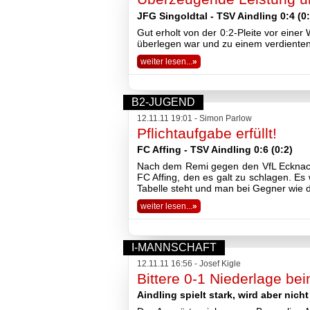
JFG Singoldtal - TSV Aindling 0:4 (0:
Gut erholt von der 0:2-Pleite vor eine
überlegen war und zu einem verdienten
weiter lesen...
»
B2-JUGEND
12.11.11 19:01 - Simon Parlow
Pflichtaufgabe erfüllt!
FC Affing - TSV Aindling 0:6 (0:2)
Nach dem Remi gegen den VfL Ecknach
FC Affing, den es galt zu schlagen. Es
Tabelle steht und man bei Gegner wie 
weiter lesen...
»
I-MANNSCHAFT
12.11.11 16:56 - Josef Kigle
Bittere 0-1 Niederlage b
Aindling spielt stark, wird aber nich