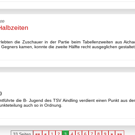
opp
Halbzeiten
erlebten die Zuschauer in der Partie beim Tabellenzweiten aus Aic
 Gegners kamen, konnte die zweite Hälfte recht ausgeglichen gestalte
)
ntführte die B- Jugend des TSV Aindling verdient einen Punkt aus d
Punkteteilung auch so in Ordnung.
33 Seiten
««
«
1
2
3
4
5
6
7
8
9
»
»»