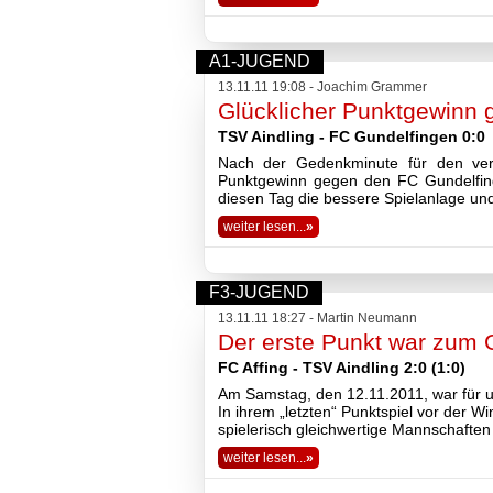
Fußball
Tennis
Volleyball
A1-JUGEND
Stockschützen
13.11.11 19:08 - Joachim Grammer
Gymnastik
Glücklicher Punktgewinn 
Basketball
TSV Aindling - FC Gundelfingen 0:0
Nach der Gedenkminute für den vers
TSV
Punktgewinn gegen den FC Gundelfinge
Gaststätte
diesen Tag die bessere Spielanlage un
weiter lesen...
»
Sponsoren
Terminkalender
Fotogalerie
F3-JUGEND
Wegbeschreibung
13.11.11 18:27 - Martin Neumann
Archiv
Der erste Punkt war zum 
2026
2025
FC Affing - TSV Aindling 2:0 (1:0)
2024
Am Samstag, den 12.11.2011, war für u
2023
In ihrem „letzten“ Punktspiel vor der W
spielerisch gleichwertige Mannschafte
2022
2021
weiter lesen...
»
2020
2019