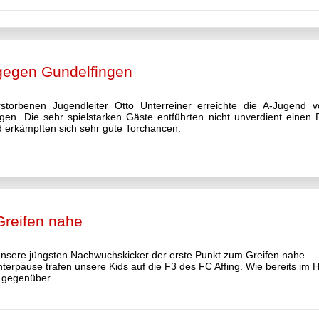
gegen Gundelfingen
torbenen Jugendleiter Otto Unterreiner erreichte die A-Jugend v
n. Die sehr spielstarken Gäste entführten nicht unverdient einen P
d erkämpften sich sehr gute Torchancen.
Greifen nahe
nsere jüngsten Nachwuchskicker der erste Punkt zum Greifen nahe.
interpause trafen unsere Kids auf die F3 des FC Affing. Wie bereits im H
n gegenüber.