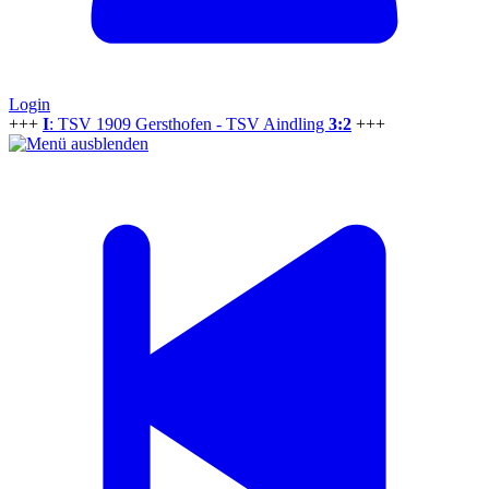
Login
+++
I
: TSV 1909 Gersthofen - TSV Aindling
3:2
+++