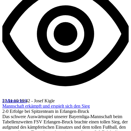
I-Mannschaft
21.11.10 19:42 - Josef Kigle
Mannschaft erkämpft und erspielt sich den Sieg
2-0 Erfolge bei Spitzenteam in Erlangen-Bruck
Das schwere Auswärtsspiel unserer Bayernliga-Mannschaft beim
Tabellenzweiten FSV Erlangen-Bruck brachte einen tollen Sieg, der
aufgrund des kämpferischen Einsatzes und dem tollen Fußball, den