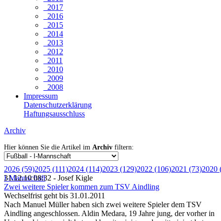
2017
2016
2015
2014
2013
2012
2011
2010
2009
2008
Impressum
Datenschutzerklärung
Haftungsausschluss
Archiv
Hier können Sie die Artikel im
Archiv
filtern:
2026 (59)
2025 (111)
2024 (114)
2023 (129)
2022 (106)
2021 (73)
2020 
I-Mannschaft
31.12.10 08:32 - Josef Kigle
Zwei weitere Spieler kommen zum TSV Aindling
Wechselfrist geht bis 31.01.2011
Nach Manuel Müller haben sich zwei weitere Spieler dem TSV
Aindling angeschlossen. Aldin Medara, 19 Jahre jung, der vorher in