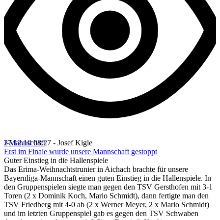
I-Mannschaft
27.12.10 08:27 - Josef Kigle
Erst im Finale wurde unsere Mannschaft gestoppt
Guter Einstieg in die Hallenspiele
Das Erima-Weihnachtstrunier in Aichach brachte für unsere
Bayernliga-Mannschaft einen guten Einstieg in die Hallenspiele. In
den Gruppenspielen siegte man gegen den TSV Gersthofen mit 3-1
Toren (2 x Dominik Koch, Mario Schmidt), dann fertigte man den
TSV Friedberg mit 4-0 ab (2 x Werner Meyer, 2 x Mario Schmidt)
und im letzten Gruppenspiel gab es gegen den TSV Schwaben