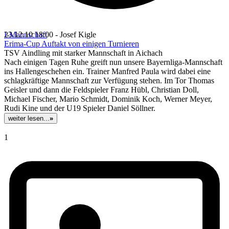
I-Mannschaft
23.12.10 18:00 - Josef Kigle
Erima-Cup Auftakt von einigen Turnieren
TSV Aindling mit starker Mannschaft in Aichach
Nach einigen Tagen Ruhe greift nun unsere Bayernliga-Mannschaft
ins Hallengeschehen ein. Trainer Manfred Paula wird dabei eine
schlagkräftige Mannschaft zur Verfügung stehen. Im Tor Thomas
Geisler und dann die Feldspieler Franz Hübl, Christian Doll,
Michael Fischer, Mario Schmidt, Dominik Koch, Werner Meyer,
Rudi Kine und der U19 Spieler Daniel Söllner.
weiter lesen...
»
1