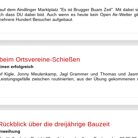
auf dem Aindlinger Marktplatz "Es ist Brugger Buam Zeit". Mit dabei s
ch dass DU dabei bist. Auch wenn es heute kein Open Air-Wetter gib
r mehrere Hundert Besucher aufgebaut.
z beim Ortsvereine-Schießen
inen erfolgreich
ef Kigle, Jonny Meulenkamp, Jagl Grammer und Thomas und Jasmi
Leistungsgefälle zwischen routinierten, aus der Übung gekommenen
ckblick über die dreijährige Bauzeit
inweihung