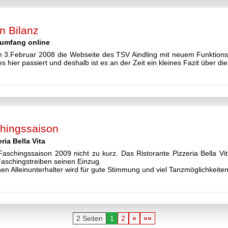
n Bilanz
sumfang online
am 3.Februar 2008 die Webseite des TSV Aindling mit neuem Funktion
es hier passiert und deshalb ist es an der Zeit ein kleines Fazit über 
chingssaison
ria Bella Vita
schingssaison 2009 nicht zu kurz. Das Ristorante Pizzeria Bella V
Faschingstreiben seinen Einzug.
 Alleinunterhalter wird für gute Stimmung und viel Tanzmöglichkeiten
2 Seiten
1
2
»
»»