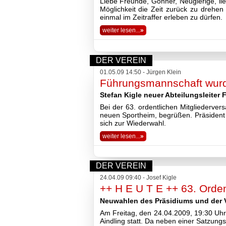
Liebe Freunde, Gönner, Neugierige, lie
Möglichkeit die Zeit zurück zu drehe
einmal im Zeitraffer erleben zu dürfen.
weiter lesen...
»
DER VEREIN
01.05.09 14:50 - Jürgen Klein
Führungsmannschaft wurd
Stefan Kigle neuer Abteilungsleiter 
Bei der 63. ordentlichen Mitgliederve
neuen Sportheim, begrüßen. Präsident 
sich zur Wiederwahl.
weiter lesen...
»
DER VEREIN
24.04.09 09:40 - Josef Kigle
++ H E U T E ++ 63. Orde
Neuwahlen des Präsidiums und der 
Am Freitag, den 24.04.2009, 19:30 Uhr,
Aindling statt. Da neben einer Satzun