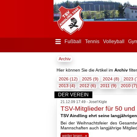
Fußball
Tennis
Volleyball
Gym
Menü
Archiv
ausblenden
Startseite
Hier können Sie die Artikel im
Archiv
filte
2026 (12)
2025 (9)
2024 (8)
2023 (
2013 (4)
2012 (6)
2011 (9)
2010 (7
Der
Verein
DER VEREIN
21.12.09 17:49 - Josef Kigle
TSV-Mitglieder für 50 und
TSV Aindling ehrt seine langjährigen
Bei der Weihnachtsfeier des Gesamtve
Mannschaften auch langjährige Mitglie
weiter lesen...
»