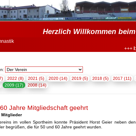
Herzlich Willkommen beim 
nastik
+++
I
: TSV 1
rn:
7)
2022 (8)
2021 (5)
2020 (14)
2019 (5)
2018 (5)
2017 (11)
)
2009 (17)
2008 (14)
 60 Jahre Mitgliedschaft geehrt
 Mitglieder
reins im vollen Sportheim konnte Präsident Horst Geier neben den
der begrüßen, die für 50 und 60 Jahre geehrt wurden.