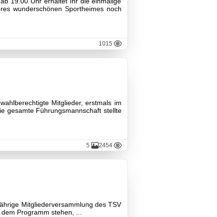
ab 19.00 Uhr erhaltet Ihr die einmalige
nseres wunderschönen Sportheimes noch
1015
ahlberechtigte Mitglieder, erstmals im
die gesamte Führungsmannschaft stellte
5
2454
esjährige Mitgliederversammlung des TSV
f dem Programm stehen, ...