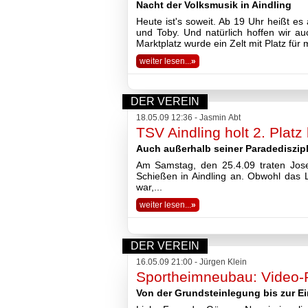
Nacht der Volksmusik in Aindling
Heute ist's soweit. Ab 19 Uhr heißt es 
und Toby. Und natürlich hoffen wir au
Marktplatz wurde ein Zelt mit Platz fü
weiter lesen...
»
DER VEREIN
18.05.09 12:36 - Jasmin Abt
TSV Aindling holt 2. Plat
Auch außerhalb seiner Paradediszipl
Am Samstag, den 25.4.09 traten Jos
Schießen in Aindling an. Obwohl das 
war,...
weiter lesen...
»
DER VEREIN
16.05.09 21:00 - Jürgen Klein
Sportheimneubau: Video-Rü
Von der Grundsteinlegung bis zur E