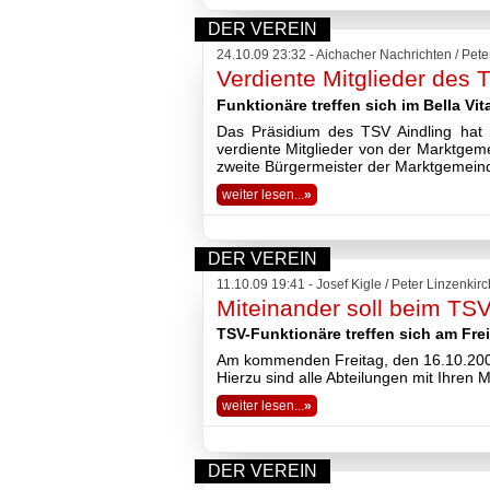
2018
DER VEREIN
2017
24.10.09 23:32 - Aichacher Nachrichten / Pete
2016
Verdiente Mitglieder des 
2015
2014
Funktionäre treffen sich im Bella Vit
2013
Das Präsidium des TSV Aindling hat 
2012
verdiente Mitglieder von der Marktgem
2011
zweite Bürgermeister der Marktgemeind
2010
weiter lesen...
»
2009
2008
Impressum
DER VEREIN
Datenschutzerklärung
11.10.09 19:41 - Josef Kigle / Peter Linzenkir
Haftungsausschluss
Miteinander soll beim TSV
TSV-Funktionäre treffen sich am Fre
Am kommenden Freitag, den 16.10.2009 f
Hierzu sind alle Abteilungen mit Ihren M
weiter lesen...
»
DER VEREIN