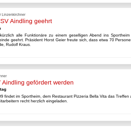
r Linzenkirchner
TSV Aindling geehrt
a
kürzlich alle Funktionäre zu einem geselligen Abend ins Sportheim
einde geehrt. Präsident Horst Geier freute sich, dass etwa 70 Pers
e, Rudolf Kraus.
chner
 Aindling gefördert werden
itag
indet im Sportheim, dem Restaurant Pizzeria Bella Vita das Treffen al
itarbeitern recht herzlich eingeladen.