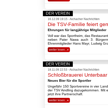
Fußball
Tennis
Volleyball
DER VEREIN
Stockschützen
16.12.09 19:15 - Aichacher Nachrichten
Gymnastik
Die TSV-Familie feiert 
Basketball
Ehrungen für langjährige Mitglieder
Voll war das Sportheim, das Restaurant
TSV
neben Pater Nawa auch 3. Bürgermei
Gaststätte
Ehrenmitglieder Hans Mayr, Ludwig Gra
weiter lesen...
»
Sponsoren
Terminkalender
Fotogalerie
DER VEREIN
Wegbeschreibung
18.11.09 22:53 - Aichacher Nachrichten
Archiv
Schloßbrauerei Unterbaar 
2026
2025
Neues Bier für die Sportler
2024
Ungefähr 150 Sportvereine in vier Land
2023
der TSV Aindling dazugekommen. Mit ei
jetzt ihre Partnerschaft.
2022
2021
weiter lesen...
»
2020
2019