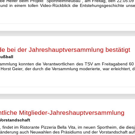
be Helfer beim Projekt "Sportheimneubau", am Freitag, den 22.05.09 
n und in einem tollen Video-Rückblick die Entstehungsgeschichte u
e bei der Jahreshauptversammlung bestätigt
Fußball
rsammlung konnten die Verantwortlichen des TSV am Freitagabend 60 w
Horst Geier, der durch die Versammlung moderierte, war erleichtert, 
ntliche Mitglieder-Jahreshauptversammlung
Vorstandschaft
 findet im Ristorante Pizzeria Bella Vita, im neuen Sportheim, die di
gsänderung auch Neuwahlen des Präsidiums und der Vorstandschaft au