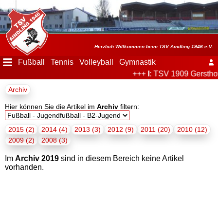
Menü
ausblenden
Startseite
Herzlich Willkommen beim TSV Aindling 1946 e.V.
Fußball
Tennis
Volleyball
Gymnastik
+++
I
: TSV 1909 Gersthof
Der
Archiv
Verein
Hier können Sie die Artikel im
Archiv
filtern:
Fußball
2015 (2)
2014 (4)
2013 (3)
2012 (9)
2011 (20)
2010 (12)
Tennis
2009 (2)
2008 (3)
Im
Archiv 2019
sind in diesem Bereich keine Artikel
Volleyball
vorhanden.
Stockschützen
Gymnastik