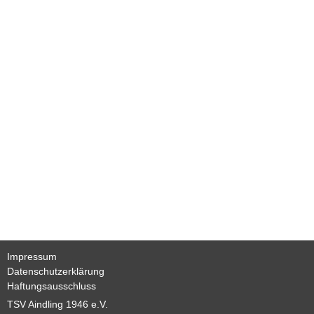
Basketball
TSV
Gaststätte
Sponsoren
Terminkalender
Fotogalerie
Wegbeschreibung
Impressum
Datenschutzerklärung
Haftungsausschluss
Archiv
TSV Aindling 1946 e.V.