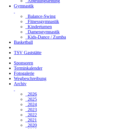
Abteilungsleitung
Gymnastik
Balance-Swing
Fitnessgymnastik
Kinderturnen
Damengymnastik
Kids-Dance / Zumba
Basketball
TSV Gaststätte
Sponsoren
Terminkalender
Fotogalerie
Wegbeschreibung
Archiv
2026
2025
2024
2023
2022
2021
2020